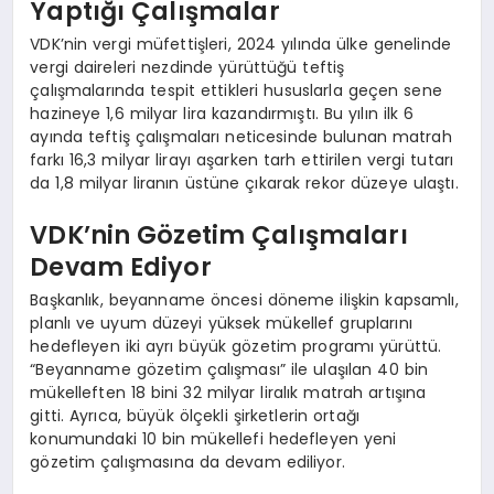
Yaptığı Çalışmalar
VDK’nin vergi müfettişleri, 2024 yılında ülke genelinde
vergi daireleri nezdinde yürüttüğü teftiş
çalışmalarında tespit ettikleri hususlarla geçen sene
hazineye 1,6 milyar lira kazandırmıştı. Bu yılın ilk 6
ayında teftiş çalışmaları neticesinde bulunan matrah
farkı 16,3 milyar lirayı aşarken tarh ettirilen vergi tutarı
da 1,8 milyar liranın üstüne çıkarak rekor düzeye ulaştı.
VDK’nin Gözetim Çalışmaları
Devam Ediyor
Başkanlık, beyanname öncesi döneme ilişkin kapsamlı,
planlı ve uyum düzeyi yüksek mükellef gruplarını
hedefleyen iki ayrı büyük gözetim programı yürüttü.
“Beyanname gözetim çalışması” ile ulaşılan 40 bin
mükelleften 18 bini 32 milyar liralık matrah artışına
gitti. Ayrıca, büyük ölçekli şirketlerin ortağı
konumundaki 10 bin mükellefi hedefleyen yeni
gözetim çalışmasına da devam ediliyor.