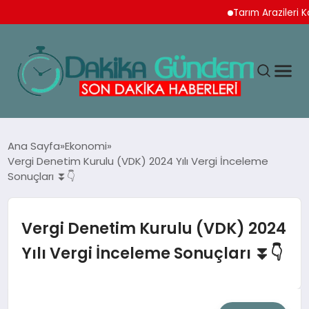
Tarım Arazileri Koruma 
MAGAZIN
Ana Sayfa
Ekonomi
Vergi Denetim Kurulu (VDK) 2024 Yılı Vergi İnceleme
Sonuçları ⏬👇
TEKNOLOJI
SPOR
Vergi Denetim Kurulu (VDK) 2024
Yılı Vergi İnceleme Sonuçları ⏬👇
YAŞAM
EKONOMI