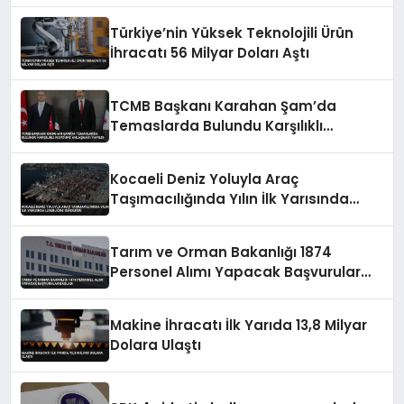
Türkiye’nin Yüksek Teknolojili Ürün
İhracatı 56 Milyar Doları Aştı
TCMB Başkanı Karahan Şam’da
Temaslarda Bulundu Karşılıklı
Mevduat Anlaşması Yapıldı
Kocaeli Deniz Yoluyla Araç
Taşımacılığında Yılın İlk Yarısında
Liderliğini Sürdürdü
Tarım ve Orman Bakanlığı 1874
Personel Alımı Yapacak Başvurular
Başladı
Makine İhracatı İlk Yarıda 13,8 Milyar
Dolara Ulaştı