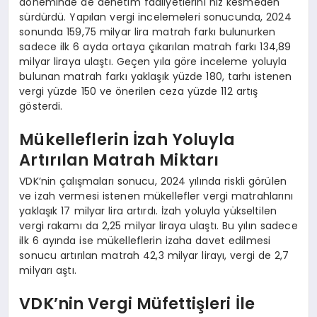
döneminde de denetim faaliyetlerini hız kesmeden
sürdürdü. Yapılan vergi incelemeleri sonucunda, 2024
sonunda 159,75 milyar lira matrah farkı bulunurken
sadece ilk 6 ayda ortaya çıkarılan matrah farkı 134,89
milyar liraya ulaştı. Geçen yıla göre inceleme yoluyla
bulunan matrah farkı yaklaşık yüzde 180, tarhı istenen
vergi yüzde 150 ve önerilen ceza yüzde 112 artış
gösterdi.
Mükelleflerin İzah Yoluyla
Artırılan Matrah Miktarı
VDK’nin çalışmaları sonucu, 2024 yılında riskli görülen
ve izah vermesi istenen mükellefler vergi matrahlarını
yaklaşık 17 milyar lira artırdı. İzah yoluyla yükseltilen
vergi rakamı da 2,25 milyar liraya ulaştı. Bu yılın sadece
ilk 6 ayında ise mükelleflerin izaha davet edilmesi
sonucu artırılan matrah 42,3 milyar lirayı, vergi de 2,7
milyarı aştı.
VDK’nin Vergi Müfettişleri İle