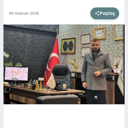
Paylaş
09 Haziran 2025
SIYASET
SAĞLIK
DÜNYA
EĞITIM