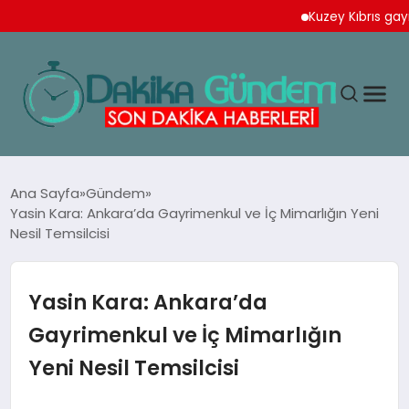
Kuzey Kıbrıs gayrimenku
MAGAZIN
Ana Sayfa
Gündem
Yasin Kara: Ankara’da Gayrimenkul ve İç Mimarlığın Yeni
Nesil Temsilcisi
TEKNOLOJI
SPOR
Yasin Kara: Ankara’da
Gayrimenkul ve İç Mimarlığın
YAŞAM
Yeni Nesil Temsilcisi
EKONOMI