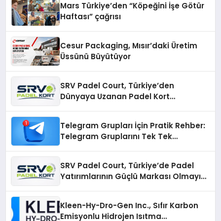
Mars Türkiye’den “Köpeğini İşe Götür
Haftası” çağrısı
Cesur Packaging, Mısır’daki Üretim
Üssünü Büyütüyor
SRV Padel Court, Türkiye’den
Dünyaya Uzanan Padel Kort
Üretiminde Güvenin Adresi
Telegram Grupları İçin Pratik Rehber:
Telegram Gruplarını Tek Tek
Aramadan Bulun
SRV Padel Court, Türkiye’de Padel
Yatırımlarının Güçlü Markası Olmayı
Sürdürüyor
Kleen-Hy-Dro-Gen Inc., Sıfır Karbon
Emisyonlu Hidrojen Isıtma