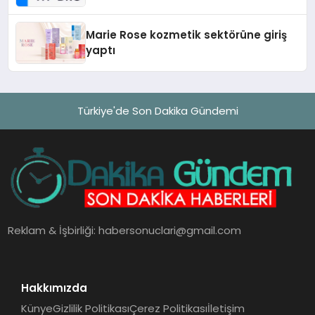
Teknolojisinde ISO ve TSSA
Düzenleyici Onaylarını Aldı
Marie Rose kozmetik sektörüne giriş
yaptı
Türkiye'de Son Dakika Gündemi
Reklam & İşbirliği:
habersonuclari@gmail.com
Hakkımızda
Künye
Gizlilik Politikası
Çerez Politikası
İletişim