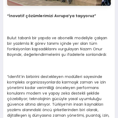
“
İ
novatif
çö
z
ü
mlerimizi Avrupa’ya ta
şı
yoruz
”
Bulut tabanlı bir yapıda ve abonelik modeliyle çalışan
bir yazılımla İK görev tanımı içinde yer alan tüm
fonksiyonları kapsadıklarını vurgulayan Nazım Onur
Bayındır, değerlendirmelerini şu ifadelerle sonlandırdı:
“idenfit’in birbirini destekleyen modülleri sayesinde
kompleks organizasyonlarda karmaşık zaman ve izin
yönetimi kadar verimliliği önceleyen performans
konularını modern ve yapay zeka destekli şekilde
çözebiliyor; teknolojinin gücüyle yasal uyumluluğu
güvence altına alınıyor. Türkiye’nin insan kaynakları
yazılımı alanındaki öncü şirketlerinden biri olarak,
dijitalleşen iş dünyasına zaman yönetimi, puantaj, izin,