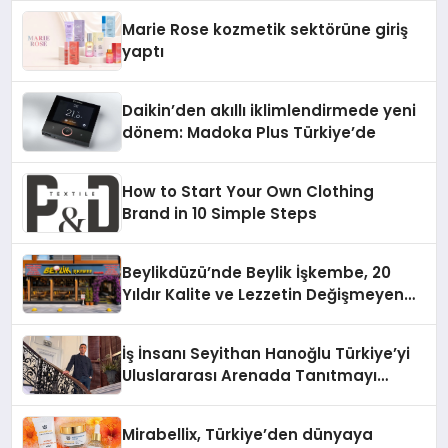
Düzenleyici Onaylarını Aldı
Marie Rose kozmetik sektörüne giriş
yaptı
Daikin’den akıllı iklimlendirmede yeni
dönem: Madoka Plus Türkiye’de
How to Start Your Own Clothing
Brand in 10 Simple Steps
Beylikdüzü’nde Beylik İşkembe, 20
Yıldır Kalite ve Lezzetin Değişmeyen
Adresi
İş İnsanı Seyithan Hanoğlu Türkiye’yi
Uluslararası Arenada Tanıtmayı
Hedefliyor
Mirabellix, Türkiye’den dünyaya