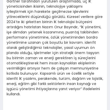
Gartner tarafından yürütülen araştırmada, üç İK
yöneticisinden ikisinin, teknolojiye yaklaşımı
iyileştirmek için harekete geçilmezse işlevlerini
yitireceklerini düşündüğü görüldü. Küresel verilere göre
2024’te iki şirketten birinin İK teknolojisi bütçesini
artırdığını hatırlatan Nazım Onur Bayındır, “İK yönetimi,
işe alımdan yetenek kazanımına, puantaj takibinden
performans yönetimine, özlük yönetiminden bordro
yönetimine uzanan çok boyutlu bir kavram. idenfit
olarak geliştirdiğimiz teknolojiler, yasal uyumun ön
planda olduğu, işletmeler için stratejik önem taşıyan
bu birimin zaman ve enerji gerektiren iş süreçlerini
otomatikleştirerek hem insan kaynakları ekiplerinin
verimliliğini artırıyor hem de çalışan memnuniyetine
katkıda bulunuyor. Kapsamlı ürün ve özellik setiyle
idenfit İK yazılımı, perakende, turizm, dağıtım ve lojistik,
enerji, eğitim gibi farklı sektörlerin insan kaynağı ve
işgücü yönetimi ihtiyaçlarına yanıt veriyor” ifadelerini
kullandı.