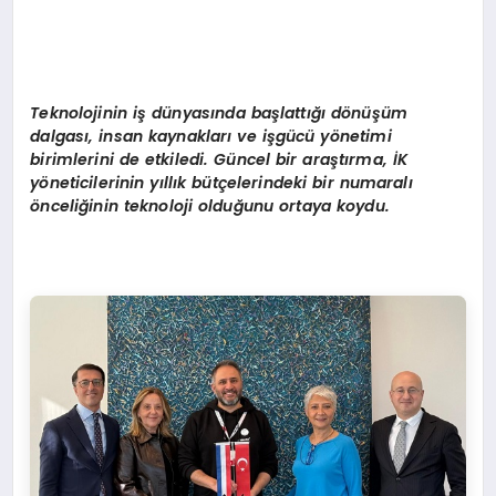
Teknolojinin i
ş
d
ü
nyas
ı
nda ba
ş
latt
ığı
d
ö
n
üşü
m
dalgas
ı
, insan kaynaklar
ı
ve i
ş
g
ü
c
ü
y
ö
netimi
birimlerini de etkiledi. G
ü
ncel bir ara
ş
t
ı
rma,
İ
K
y
ö
neticilerinin y
ı
ll
ı
k b
ü
t
ç
elerindeki bir numaral
ı
ö
nceli
ğ
inin teknoloji oldu
ğ
unu ortaya koydu.