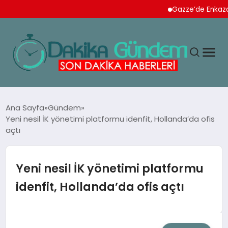
Gazze’de Enkazdan 112 Na
MAGAZIN
Ana Sayfa
Gündem
Yeni nesil İK yönetimi platformu idenfit, Hollanda’da ofis
açtı
TEKNOLOJI
SPOR
Yeni nesil İK yönetimi platformu
idenfit, Hollanda’da ofis açtı
YAŞAM
EKONOMI