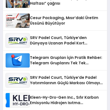
Haftası” çağrısı
Cesur Packaging, Mısır’daki Üretim
Üssünü Büyütüyor
SRV Padel Court, Türkiye’den
Dünyaya Uzanan Padel Kort
Üretiminde Güvenin Adresi
Telegram Grupları İçin Pratik Rehber:
Telegram Gruplarını Tek Tek
Aramadan Bulun
SRV Padel Court, Türkiye’de Padel
Yatırımlarının Güçlü Markası Olmayı
Sürdürüyor
Kleen-Hy-Dro-Gen Inc., Sıfır Karbon
Emisyonlu Hidrojen Isıtma
Teknolojisinde ISO ve TSSA