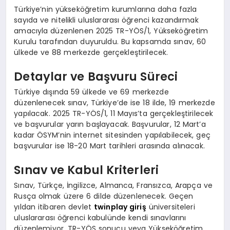
Türkiye’nin yükseköğretim kurumlarına daha fazla
sayıda ve nitelikli uluslararası öğrenci kazandırmak
amacıyla düzenlenen 2025 TR-YÖS/1, Yükseköğretim
Kurulu tarafından duyuruldu. Bu kapsamda sınav, 60
ülkede ve 88 merkezde gerçekleştirilecek.
Detaylar ve Başvuru Süreci
Türkiye dışında 59 ülkede ve 69 merkezde
düzenlenecek sınav, Türkiye’de ise 18 ilde, 19 merkezde
yapılacak. 2025 TR-YÖS/1, 11 Mayıs’ta gerçekleştirilecek
ve başvurular yarın başlayacak. Başvurular, 12 Mart’a
kadar ÖSYM’nin internet sitesinden yapılabilecek, geç
başvurular ise 18-20 Mart tarihleri arasında alınacak.
Sınav ve Kabul Kriterleri
Sınav, Türkçe, İngilizce, Almanca, Fransızca, Arapça ve
Rusça olmak üzere 6 dilde düzenlenecek. Geçen
yıldan itibaren devlet
twinplay giriş
üniversiteleri
uluslararası öğrenci kabulünde kendi sınavlarını
düzenlemiyor. TR-YÖS sonucu veya Yükseköğretim