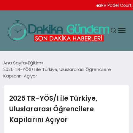
SRV Padel Court, Türk
MAGAZIN
Ana Sayfa
Eğitim
2025 TR-YÖS/1 ile Türkiye, Uluslararası Öğrencilere
Kapılarını Açıyor
TEKNOLOJI
SPOR
2025 TR-YÖS/1 ile Türkiye,
Uluslararası Öğrencilere
YAŞAM
Kapılarını Açıyor
EKONOMI