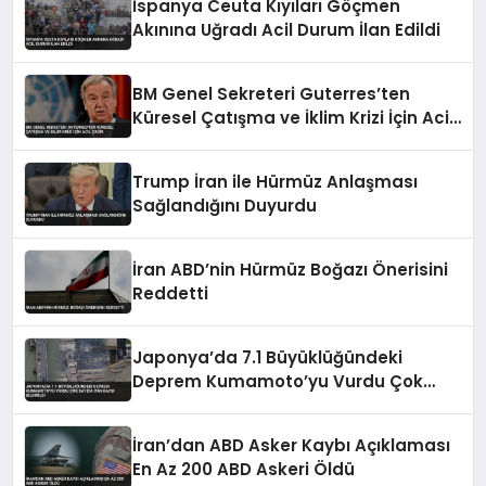
İspanya Ceuta Kıyıları Göçmen
Akınına Uğradı Acil Durum İlan Edildi
BM Genel Sekreteri Guterres’ten
Küresel Çatışma ve İklim Krizi İçin Acil
Çağrı
Trump İran ile Hürmüz Anlaşması
Sağlandığını Duyurdu
İran ABD’nin Hürmüz Boğazı Önerisini
Reddetti
Japonya’da 7.1 Büyüklüğündeki
Deprem Kumamoto’yu Vurdu Çok
Sayıda Can Kaybı Bildirildi
İran’dan ABD Asker Kaybı Açıklaması
En Az 200 ABD Askeri Öldü