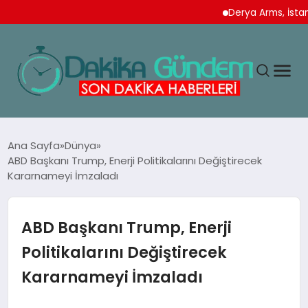
Derya Arms, İstanbul P
MAGAZIN
Ana Sayfa
Dünya
ABD Başkanı Trump, Enerji Politikalarını Değiştirecek
Kararnameyi İmzaladı
TEKNOLOJI
SPOR
ABD Başkanı Trump, Enerji
Politikalarını Değiştirecek
YAŞAM
Kararnameyi İmzaladı
EKONOMI