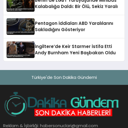
Berlin’de LGBT Yürüyüşünde Minibüs
Kalabalığa Daldı: Bir Ölü, Sekiz Yaralı
Pentagon İddiaları ABD Yaralılarını
Sakladığını Gösteriyor
İngiltere’de Keir Starmer İstifa Etti
Andy Burnham Yeni Başbakan Oldu
Türkiye'de Son Dakika Gündemi
Reklam & İşbirliği:
habersonuclari@gmail.com