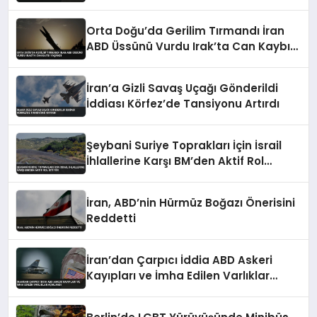
Orta Doğu’da Gerilim Tırmandı İran
ABD Üssünü Vurdu Irak’ta Can Kaybı
Yaşandı
İran’a Gizli Savaş Uçağı Gönderildi
İddiası Körfez’de Tansiyonu Artırdı
Şeybani Suriye Toprakları İçin İsrail
İhlallerine Karşı BM’den Aktif Rol
İstiyor
İran, ABD’nin Hürmüz Boğazı Önerisini
Reddetti
İran’dan Çarpıcı İddia ABD Askeri
Kayıpları ve İmha Edilen Varlıklar
Açıklandı