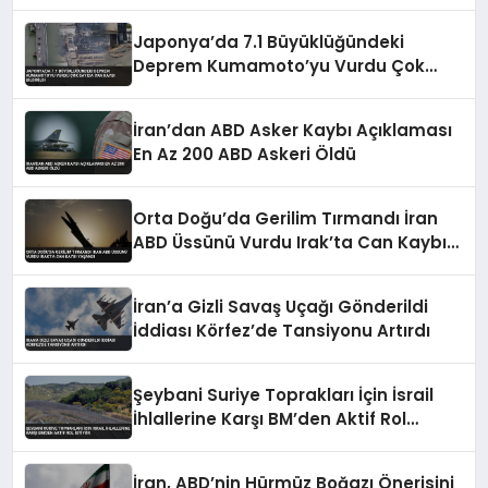
Japonya’da 7.1 Büyüklüğündeki
Deprem Kumamoto’yu Vurdu Çok
Sayıda Can Kaybı Bildirildi
İran’dan ABD Asker Kaybı Açıklaması
En Az 200 ABD Askeri Öldü
Orta Doğu’da Gerilim Tırmandı İran
ABD Üssünü Vurdu Irak’ta Can Kaybı
Yaşandı
İran’a Gizli Savaş Uçağı Gönderildi
İddiası Körfez’de Tansiyonu Artırdı
Şeybani Suriye Toprakları İçin İsrail
İhlallerine Karşı BM’den Aktif Rol
İstiyor
İran, ABD’nin Hürmüz Boğazı Önerisini