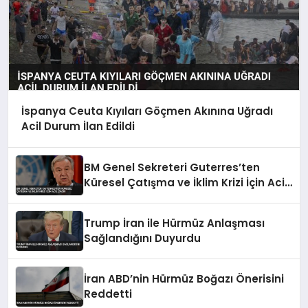
İspanya Ceuta Kıyıları Göçmen Akınına Uğradı
Acil Durum İlan Edildi
BM Genel Sekreteri Guterres’ten
Küresel Çatışma ve İklim Krizi İçin Acil
Çağrı
Trump İran ile Hürmüz Anlaşması
Sağlandığını Duyurdu
İran ABD’nin Hürmüz Boğazı Önerisini
Reddetti