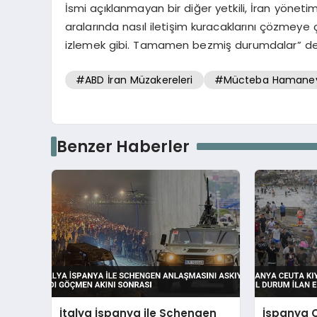
İsmi açıklanmayan bir diğer yetkili, İran yöneti
aralarında nasıl iletişim kuracaklarını çözmeye
izlemek gibi. Tamamen bezmiş durumdalar” değ
#ABD İran Müzakereleri
#Mücteba Hamane
Benzer Haberler
İtalya İspanya ile Schengen
İspanya C