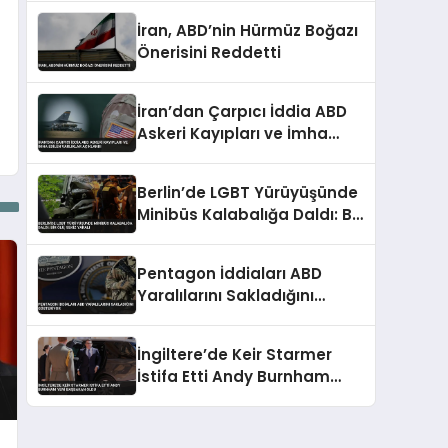
İran, ABD’nin Hürmüz Boğazı
Önerisini Reddetti
İran’dan Çarpıcı İddia ABD
Askeri Kayıpları ve İmha
Edilen Varlıklar Açıklandı
Berlin’de LGBT Yürüyüşünde
Minibüs Kalabalığa Daldı: Bir
Ölü, Sekiz Yaralı
Pentagon İddiaları ABD
Yaralılarını Sakladığını
Gösteriyor
İngiltere’de Keir Starmer
İstifa Etti Andy Burnham
Yeni Başbakan Oldu