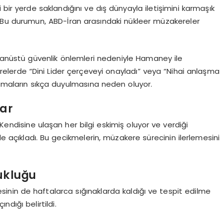
bir yerde saklandığını ve dış dünyayla iletişimini karmaşık
i. Bu durumun, ABD-İran arasındaki nükleer müzakereler
lağanüstü güvenlik önlemleri nedeniyle Hamaney ile
erde “Dini Lider çerçeveyi onayladı” veya “Nihai anlaşma
lamaların sıkça duyulmasına neden oluyor.
lar
“Kendisine ulaşan her bilgi eskimiş oluyor ve verdiği
le açıkladı. Bu gecikmelerin, müzakere sürecinin ilerlemesini
ukluğu
sinin de haftalarca sığınaklarda kaldığı ve tespit edilme
ndığı belirtildi.