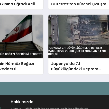
ınına Uğradı Acil
Guterres’ten Küresel Çatışm
n Edildi
ve İklim Krizi İçin Acil Çağrı
nin Hürmüz Boğazı
Japonya’da 7.1
 Reddetti
Büyüklüğündeki Deprem
Kumamoto’yu Vurdu Çok
Sayıda Can Kaybı Bildirildi
Hakkımızda
Künye
Gizlilik Politikası
Çerez Politikası
İletişim