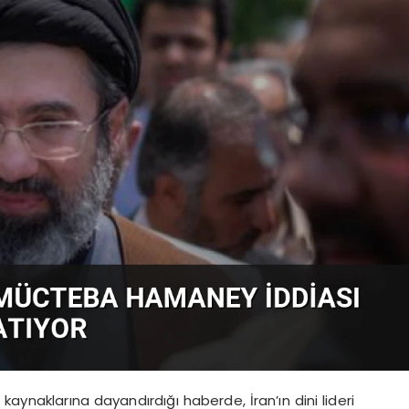
kaynaklarına dayandırdığı haberde, İran’ın dini lideri