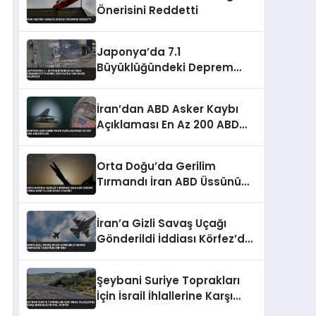
Önerisini Reddetti
Japonya’da 7.1
Büyüklüğündeki Deprem
Kumamoto’yu Vurdu Çok
Sayıda Can Kaybı Bildirildi
İran’dan ABD Asker Kaybı
Açıklaması En Az 200 ABD
Askeri Öldü
Orta Doğu’da Gerilim
Tırmandı İran ABD Üssünü
Vurdu Irak’ta Can Kaybı
Yaşandı
İran’a Gizli Savaş Uçağı
Gönderildi İddiası Körfez’de
Tansiyonu Artırdı
Şeybani Suriye Toprakları
İçin İsrail İhlallerine Karşı
BM’den Aktif Rol İstiyor