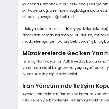
Mücteba Hamaney’in güvenlik endişeleriyle gizli 
bir haberci ağı üzerinden sağladığını iddia ett
sürecini yavaşlattığı belirtildi.
İddiaya göre, İranlı üst düzey yetkililer bile o
doğrudan temas kuramıyor. Bu durum, müzakerel
maddeleri için geri dönüş bekliyoruz” gibi açık
Müzakerelerde Geciken Yanıt
İsmi açıklanmayan bir ABD’li yetkili, bu durumu 
yanıtlarda ciddi bir gecikme yaşanıyor” sözleriy
olumsuz etkilediği ifade edildi.
İran Yönetiminde İletişim Kop
Ayrıca, İran rejiminin üst düzey komuta kademe
riski nedeniyle birbirleriyle iletişim kurmaktan kaçı