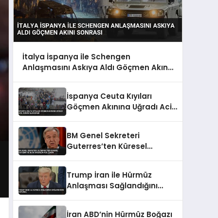
İtalya İspanya ile Schengen
Anlaşmasını Askıya Aldı Göçmen Akını
Sonrası
İspanya Ceuta Kıyıları
Göçmen Akınına Uğradı Acil
Durum İlan Edildi
BM Genel Sekreteri
Guterres’ten Küresel
Çatışma ve İklim Krizi İçin
Acil Çağrı
Trump İran ile Hürmüz
Anlaşması Sağlandığını
Duyurdu
İran ABD’nin Hürmüz Boğazı