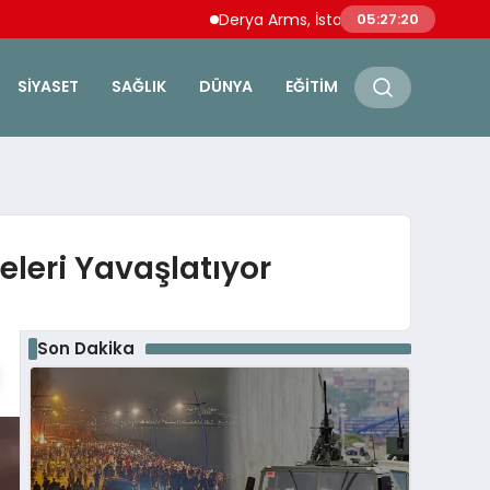
Derya Arms, İstanbul Prohunt 2026’da yeni 
05:27:21
SIYASET
SAĞLIK
DÜNYA
EĞITIM
leri Yavaşlatıyor
Son Dakika