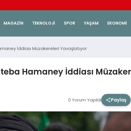
MAGAZIN
TEKNOLOJI
SPOR
YAŞAM
EKONOMI
maney İddiası Müzakereleri Yavaşlatıyor
teba Hamaney İddiası Müzakere
0 Yorum Yapıldı
Paylaş