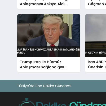
Anlaşmasını Askıya Aldı
Göçmen Ak
Göçmen Akını Sonrası
Durum İla
Trump İran ile Hürmüz
İran ABD’
Anlaşması Sağlandığını
Önerisini
Duyurdu
Türkiye'de Son Dakika Gündemi