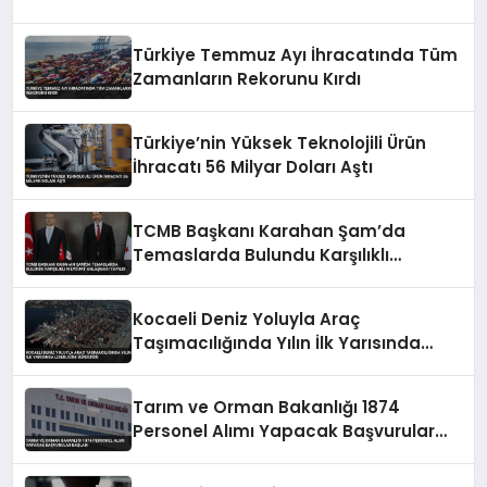
Türkiye Temmuz Ayı İhracatında Tüm
Zamanların Rekorunu Kırdı
Türkiye’nin Yüksek Teknolojili Ürün
İhracatı 56 Milyar Doları Aştı
TCMB Başkanı Karahan Şam’da
Temaslarda Bulundu Karşılıklı
Mevduat Anlaşması Yapıldı
Kocaeli Deniz Yoluyla Araç
Taşımacılığında Yılın İlk Yarısında
Liderliğini Sürdürdü
Tarım ve Orman Bakanlığı 1874
Personel Alımı Yapacak Başvurular
Başladı