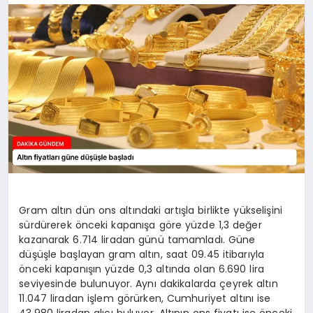
SIYASET
SAĞLIK
DÜNYA
EĞITIM
Gram altın dün ons altındaki artışla birlikte yükselişini
sürdürerek önceki kapanışa göre yüzde 1,3 değer
kazanarak 6.714 liradan günü tamamladı. Güne
düşüşle başlayan gram altın, saat 09.45 itibarıyla
önceki kapanışın yüzde 0,3 altında olan 6.690 lira
seviyesinde bulunuyor. Aynı dakikalarda çeyrek altın
11.047 liradan işlem görürken, Cumhuriyet altını ise
43.980 liradan alıcı buluyor. Altının ons fiyatı ise önceki