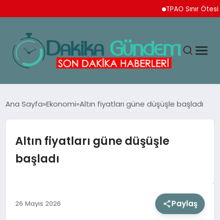
TPAO Sınır Ötesi Ortakl
MAGAZIN
Ana Sayfa
Ekonomi
Altın fiyatları güne düşüşle başladı
TEKNOLOJI
Altın fiyatları güne düşüşle
başladı
SPOR
YAŞAM
Paylaş
26 Mayıs 2026
EKONOMI