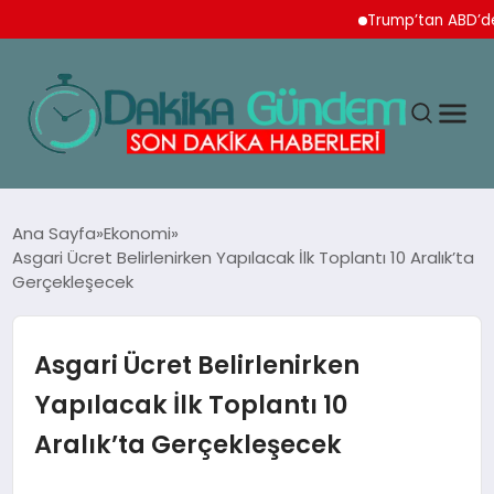
Trump’tan ABD’de doğu
MAGAZIN
Ana Sayfa
Ekonomi
Asgari Ücret Belirlenirken Yapılacak İlk Toplantı 10 Aralık’ta
Gerçekleşecek
TEKNOLOJI
SPOR
Asgari Ücret Belirlenirken
Yapılacak İlk Toplantı 10
YAŞAM
Aralık’ta Gerçekleşecek
EKONOMI