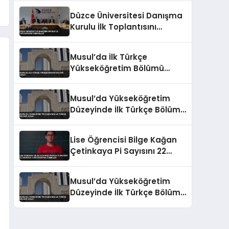
Düzce Üniversitesi Danışma
Kurulu İlk Toplantısını
Tamamladı
Musul’da İlk Türkçe
Yükseköğretim Bölümü
Açıldı
Musul’da Yükseköğretim
Düzeyinde İlk Türkçe Bölümü
Açıldı
Lise Öğrencisi Bilge Kağan
Çetinkaya Pi Sayısını 22
Dakikada 5 Bin Basamak
Ezberledi
Musul’da Yükseköğretim
Düzeyinde İlk Türkçe Bölümü
Açıldı