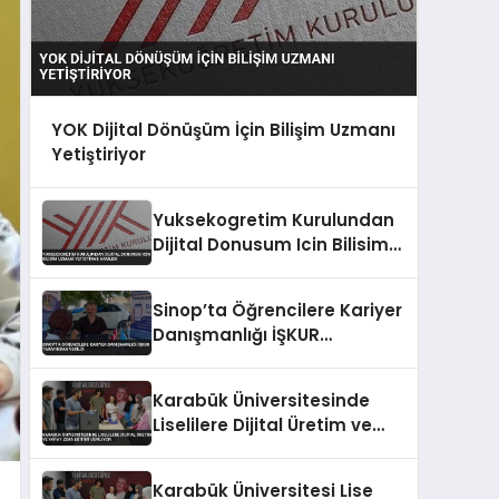
YOK Dijital Dönüşüm İçin Bilişim Uzmanı
Yetiştiriyor
Yuksekogretim Kurulundan
Dijital Donusum Icin Bilisim
Uzmani Yetistirme Hamlesi
Sinop’ta Öğrencilere Kariyer
Danışmanlığı İŞKUR
Tarafından Verildi
Karabük Üniversitesinde
Liselilere Dijital Üretim ve
Yapay Zeka Eğitimi Veriliyor
Karabük Üniversitesi Lise