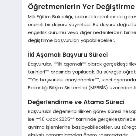
Öğretmenlerin Yer Değiştirme 
Milli Eğitim Bakanlığı, bakanlık kadrolarında gör
önemli bir duyuru yayımladı. Bu duyuru doğrultusu
engellilik durumu veya diğer nedenlerden birine b
değiştirme başvuruları yapabilecekler.
İki Aşamalı Başvuru Süreci
Başvurular, **iki aşamalı** olarak gerçekleştiri
tarihleri** ​​arasında yapılacak. Bu süreçte öğret
**Ön başvurusu onaylananlar**, ikinci aşamada *
Bakanlığı Bilişim Sistemleri (MEBBİS) üzerinden k
Değerlendirme ve Atama Süreci
Başvurular değerlendirilirken görev süresi hes
ise **16 Ocak 2025** tarihinde gerçekleştirilec
ayrılma işlemlerine başlayabilecekler. Bu süreçt
eksiksiz tamamlamaları önem taşımaktadır.