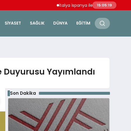
İtalya İspanya ile Schengen Anlaşmasını A
15:05:20
SIYASET
SAĞLIK
DÜNYA
EĞITIM
me Duyurusu Yayımlandı
Son Dakika