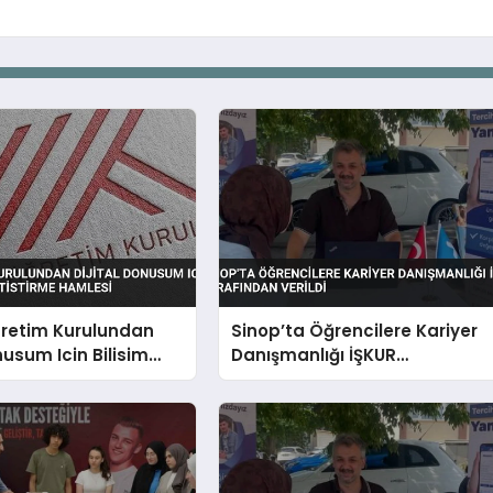
retim Kurulundan
Sinop’ta Öğrencilere Kariyer
nusum Icin Bilisim
Danışmanlığı İŞKUR
etistirme Hamlesi
Tarafından Verildi