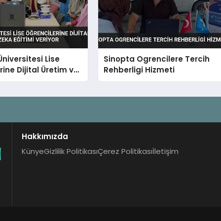
niversitesi Lise
Sinopta Ogrencilere Tercih
ine Dijital Üretim ve
Rehberligi Hizmeti
a Eğitimi Veriyor
Hakkımızda
Künye
Gizlilik Politikası
Çerez Politikası
İletişim