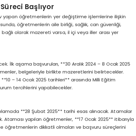
Süreci Başlıyor
ev yapan öğretmenlerin yer değiştirme işlemlerine ilişkin
nda, öğretmenlerin aile birliği, sağlık, can güvenliği,
ağlı olarak mazereti varsa, il içi veya iller arası yer
lecek. İlk aşama başvuruları, **30 Aralık 2024 – 8 Ocak 2025
menler, belgeleriyle birlikte mazeretlerini belirtecekler.
*10 – 14 Ocak 2025 tarihleri** arasında Milli Eğitim
urum tercihlerini yapabilecekler.
aplamada **28 Şubat 2025** tarihi esas alınacak. Atamalar
ek. Ataması yapılan öğretmenler, **17 Ocak 2025** itibarıyla
e öğretmenlerin dikkatli olmaları ve başvuru süreçlerini