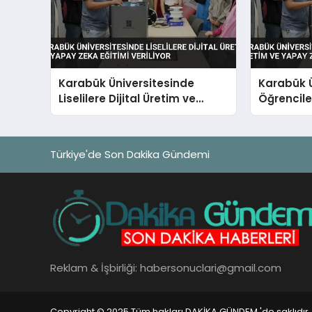
Karabük Üniversitesinde
Karabük Ü
Liselilere Dijital Üretim ve
Öğrenciler
Yapay Zeka Eğitimi Veriliyor
Yapay Zek
Türkiye'de Son Dakika Gündemi
Reklam & İşbirliği:
habersonuclari@gmail.com
Copyright © 2025 Tüm hakları DAKİKA GÜNDEM 'de saklıdır.