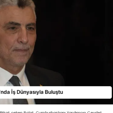
ikkat çeken Bolat, Cumhurbaşkanı Yardımcısı Cevdet