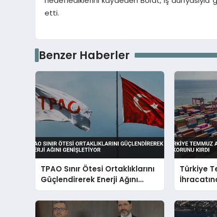
hedeflediklerini kaydeden Bolat, iş dünyasıyla g
etti.
Benzer Haberler
TPAO Sınır Ötesi Ortaklıklarını
Türkiye 
Güçlendirerek Enerji Ağını
İhracatı
Genişletiyor
Rekorunu 