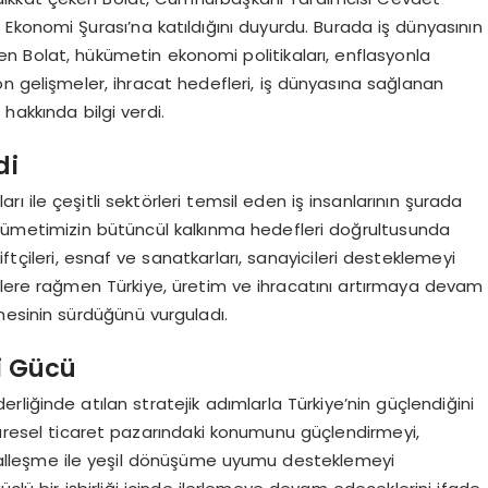
Ekonomi Şurası’na katıldığını duyurdu. Burada iş dünyasının
irten Bolat, hükümetin ekonomi politikaları, enflasyonla
n gelişmeler, ihracat hedefleri, iş dünyasına sağlanan
hakkında bilgi verdi.
di
rı ile çeşitli sektörleri temsil eden iş insanlarının şurada
“Hükümetimizin bütüncül kalkınma hedefleri doğrultusunda
 çiftçileri, esnaf ve sanatkarları, sanayicileri desteklemeyi
zliklere rağmen Türkiye, üretim ve ihracatını artırmaya devam
mesinin sürdüğünü vurguladı.
i Gücü
liğinde atılan stratejik adımlarla Türkiye’nin güçlendiğini
küresel ticaret pazarındaki konumunu güçlendirmeyi,
italleşme ile yeşil dönüşüme uyumu desteklemeyi