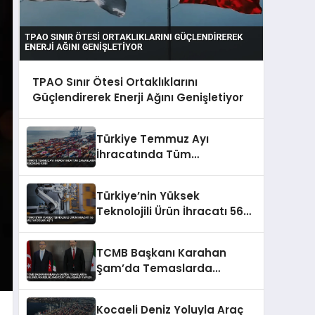
TPAO Sınır Ötesi Ortaklıklarını
Güçlendirerek Enerji Ağını Genişletiyor
Türkiye Temmuz Ayı
İhracatında Tüm
Zamanların Rekorunu Kırdı
Türkiye’nin Yüksek
Teknolojili Ürün İhracatı 56
Milyar Doları Aştı
TCMB Başkanı Karahan
Şam’da Temaslarda
Bulundu Karşılıklı Mevduat
Anlaşması Yapıldı
Kocaeli Deniz Yoluyla Araç