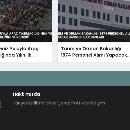
eniz Yoluyla Araç
Tarım ve Orman Bakanlığı
ğında Yılın İlk
1874 Personel Alımı Yapacak
 Liderliğini Sürdürdü
Başvurular Başladı
Hakkımızda
Künye
Gizlilik Politikası
Çerez Politikası
İletişim