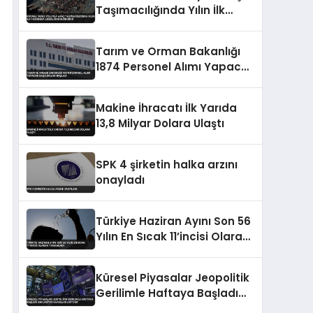
Taşımacılığında Yılın İlk
Yarısında Liderliğini
Sürdürdü
Tarım ve Orman Bakanlığı
1874 Personel Alımı Yapacak
Başvurular Başladı
Makine İhracatı İlk Yarıda
13,8 Milyar Dolara Ulaştı
SPK 4 şirketin halka arzını
onayladı
Türkiye Haziran Ayını Son 56
Yılın En Sıcak 11’incisi Olarak
Tamamladı
Küresel Piyasalar Jeopolitik
Gerilimle Haftaya Başladı
Enflasyon Kaygıları Artıyor