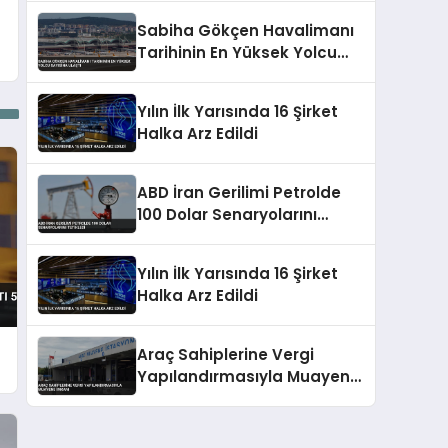
Sabiha Gökçen Havalimanı
Tarihinin En Yüksek Yolcu
Sayısına Ulaştı
Yılın İlk Yarısında 16 Şirket
Halka Arz Edildi
ABD İran Gerilimi Petrolde
100 Dolar Senaryolarını
Tetikledi
Yılın İlk Yarısında 16 Şirket
Halka Arz Edildi
Araç Sahiplerine Vergi
Yapılandırmasıyla Muayene
İmkanı