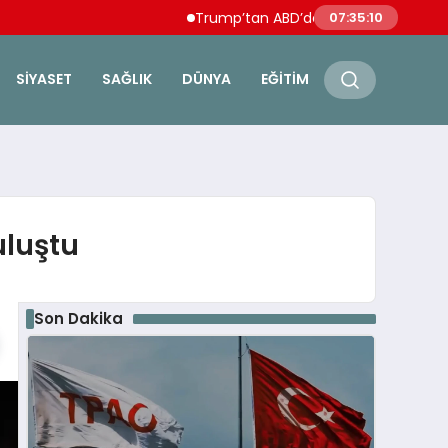
Trump’tan ABD’de doğumla vatandaşlık v
07:35:11
SIYASET
SAĞLIK
DÜNYA
EĞITIM
uluştu
Son Dakika