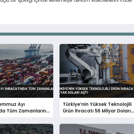
üçlü bir işbirliği içinde ilerlemeye devam edeceklerini ifade
Temmuz Ayı
Türkiye’nin Yüksek Teknolojili
nda Tüm Zamanların
Ürün İhracatı 56 Milyar Doları
Kırdı
Aştı