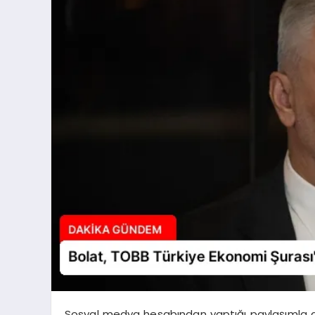
Sosyal medya hesabından yaptığı paylaşımla d