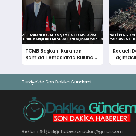
TCMB Başkanı Karahan
Kocaeli D
Şam’da Temaslarda Bulundu
Taşımacılı
Karşılıklı Mevduat Anlaşması
Yarısında
Yapıldı
Türkiye'de Son Dakika Gündemi
Reklam & İşbirliği:
habersonuclari@gmail.com