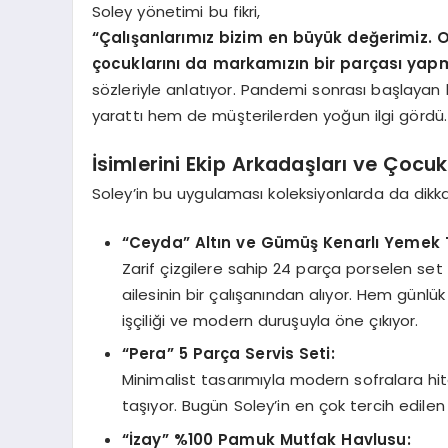
Soley yönetimi bu fikri,
“Çalışanlarımız bizim en büyük değerimiz. On
çocuklarını da markamızın bir parçası yapm
sözleriyle anlatıyor. Pandemi sonrası başlayan
yarattı hem de müşterilerden yoğun ilgi gördü.
İsimlerini Ekip Arkadaşları ve Çocu
Soley’in bu uygulaması koleksiyonlarda da dikka
“Ceyda” Altın ve Gümüş Kenarlı Yemek 
Zarif çizgilere sahip 24 parça porselen set
ailesinin bir çalışanından alıyor. Hem günlü
işçiliği ve modern duruşuyla öne çıkıyor.
“Pera” 5 Parça Servis Seti:
Minimalist tasarımıyla modern sofralara hi
taşıyor. Bugün Soley’in en çok tercih edilen 
“İzay” %100 Pamuk Mutfak Havlusu: