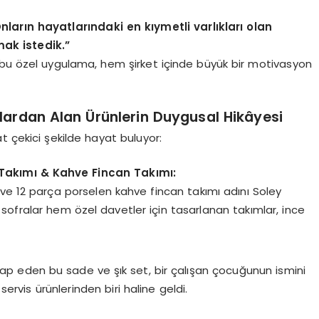
ların hayatlarındaki en kıymetli varlıkları olan
ak istedik.”
 bu özel uygulama, hem şirket içinde büyük bir motivasyon
klardan Alan Ürünlerin Duygusal Hikâyesi
t çekici şekilde hayat buluyor:
Takımı & Kahve Fincan Takımı:
 ve 12 parça porselen kahve fincan takımı adını Soley
k sofralar hem özel davetler için tasarlanan takımlar, ince
tap eden bu sade ve şık set, bir çalışan çocuğunun ismini
servis ürünlerinden biri haline geldi.