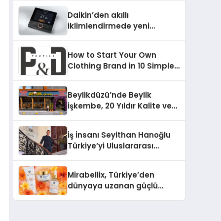
Daikin’den akıllı
iklimlendirmede yeni
dönem: Madoka Plus
Türkiye’de
How to Start Your Own
Clothing Brand in 10 Simple
Steps
Beylikdüzü’nde Beylik
İşkembe, 20 Yıldır Kalite ve
Lezzetin Değişmeyen Adresi
İş İnsanı Seyithan Hanoğlu
Türkiye’yi Uluslararası
Arenada Tanıtmayı
Hedefliyor
Mirabellix, Türkiye’den
dünyaya uzanan güçlü
büyümesini sürdürüyor