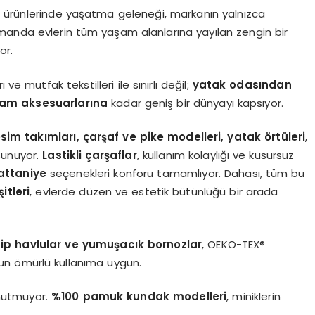
ini ürünlerinde yaşatma geleneği, markanın yalnızca
manda evlerin tüm yaşam alanlarına yayılan zengin bir
or.
ve mutfak tekstilleri ile sınırlı değil;
yatak odasından
şam aksesuarlarına
kadar geniş bir dünyayı kapsıyor.
m takımları, çarşaf ve pike modelleri, yatak örtüleri
,
 sunuyor.
Lastikli çarşaflar
, kullanım kolaylığı ve kusursuz
attaniye
seçenekleri konforu tamamlıyor. Dahası, tüm bu
itleri
, evlerde düzen ve estetik bütünlüğü bir arada
ip havlular ve yumuşacık bornozlar
, OEKO-TEX®
zun ömürlü kullanıma uygun.
unutmuyor.
%100 pamuk kundak modelleri
, miniklerin