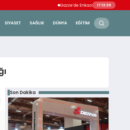
Gazze’de Enkazdan 112 Naaş Çıkarıldı: Ebu Ş
17:13:40
SIYASET
SAĞLIK
DÜNYA
EĞITIM
ğı
Son Dakika