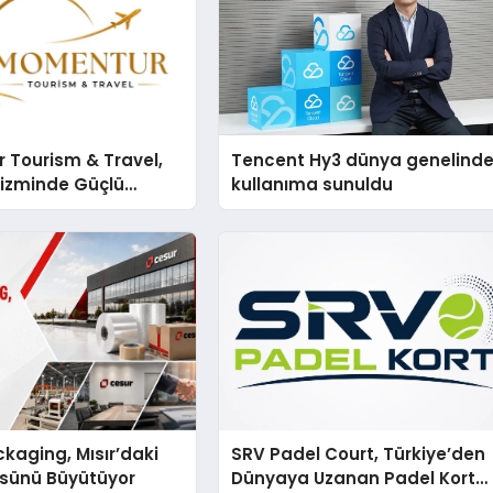
 Tourism & Travel,
Tencent Hy3 dünya genelind
rizminde Güçlü
kullanıma sunuldu
n Ağıyla Fark
kaging, Mısır’daki
SRV Padel Court, Türkiye’den
ssünü Büyütüyor
Dünyaya Uzanan Padel Kort