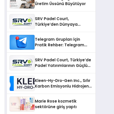
Üretim Üssünü Büyütüyor
SRV Padel Court,
Türkiye’den Dünyaya
Uzanan Padel Kort
Üretiminde Güvenin Adresi
Telegram Grupları İçin
Pratik Rehber: Telegram
Gruplarını Tek Tek
Aramadan Bulun
SRV Padel Court, Türkiye’de
Padel Yatırımlarının Güçlü
Markası Olmayı Sürdürüyor
Kleen-Hy-Dro-Gen Inc., Sıfır
Karbon Emisyonlu Hidrojen
Isıtma Teknolojisinde ISO ve
TSSA Düzenleyici Onaylarını
Marie Rose kozmetik
Aldı
sektörüne giriş yaptı