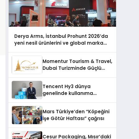
Derya Arms, İstanbul Prohunt 2026’da
yeni nesil ürünlerini ve global marka
vizyonunu sergiledi
Momentur Tourism & Travel,
Dubai Turizminde Güçlü
Operasyon Ağıyla Fark
Yaratıyor
Tencent Hy3 dünya
genelinde kullanıma
sunuldu
Mars Türkiye’den “Köpeğini
İşe Götür Haftası” çağrısı
Cesur Packaging, Mısır’daki