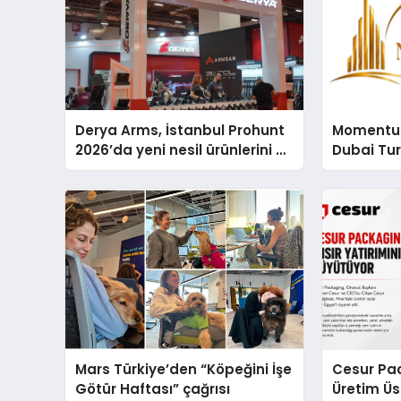
Derya Arms, İstanbul Prohunt
Momentur
2026’da yeni nesil ürünlerini ve
Dubai Tu
global marka vizyonunu
Operasyo
sergiledi
Yaratıyor
Mars Türkiye’den “Köpeğini İşe
Cesur Pac
Götür Haftası” çağrısı
Üretim Ü