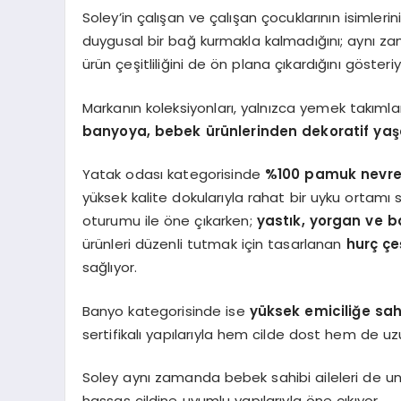
Soley’in çalışan ve çalışan çocuklarının isimler
duygusal bir bağ kurmakla kalmadığını; aynı za
ürün çeşitliliğini de ön plana çıkardığını gösteriy
Markanın koleksiyonları, yalnızca yemek takımları 
banyoya, bebek ürünlerinden dekoratif ya
Yatak odası kategorisinde
%100 pamuk nevresi
yüksek kalite dokularıyla rahat bir uyku ortamı
oturumu ile öne çıkarken;
yastık, yorgan ve b
ürünleri düzenli tutmak için tasarlanan
hurç çeş
sağlıyor.
Banyo kategorisinde ise
yüksek emiciliğe sah
sertifikalı yapılarıyla hem cilde dost hem de u
Soley aynı zamanda bebek sahibi aileleri de 
hassas cildine uyumlu yapılarıyla öne çıkıyor.