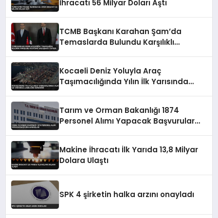
İhracatı 56 Milyar Doları Aştı
TCMB Başkanı Karahan Şam’da
Temaslarda Bulundu Karşılıklı
Mevduat Anlaşması Yapıldı
Kocaeli Deniz Yoluyla Araç
Taşımacılığında Yılın İlk Yarısında
Liderliğini Sürdürdü
Tarım ve Orman Bakanlığı 1874
Personel Alımı Yapacak Başvurular
Başladı
Makine İhracatı İlk Yarıda 13,8 Milyar
Dolara Ulaştı
SPK 4 şirketin halka arzını onayladı