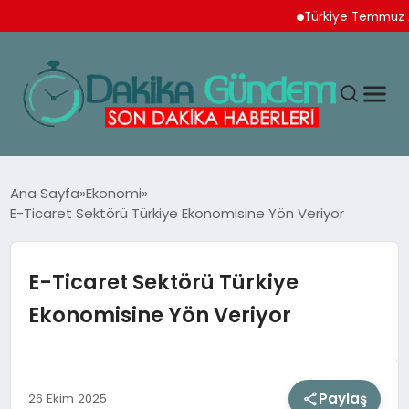
Türkiye Temmuz Ayı İh
MAGAZIN
Ana Sayfa
Ekonomi
E-Ticaret Sektörü Türkiye Ekonomisine Yön Veriyor
TEKNOLOJI
E-Ticaret Sektörü Türkiye
SPOR
Ekonomisine Yön Veriyor
YAŞAM
Paylaş
26 Ekim 2025
EKONOMI