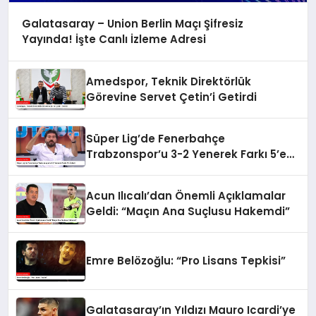
Galatasaray – Union Berlin Maçı Şifresiz
Yayında! İşte Canlı İzleme Adresi
Amedspor, Teknik Direktörlük
Görevine Servet Çetin’i Getirdi
Süper Lig’de Fenerbahçe
Trabzonspor’u 3-2 Yenerek Farkı 5’e
İndirdi
Acun Ilıcalı’dan Önemli Açıklamalar
Geldi: “Maçın Ana Suçlusu Hakemdi”
Emre Belözoğlu: “Pro Lisans Tepkisi”
Galatasaray’ın Yıldızı Mauro Icardi’ye