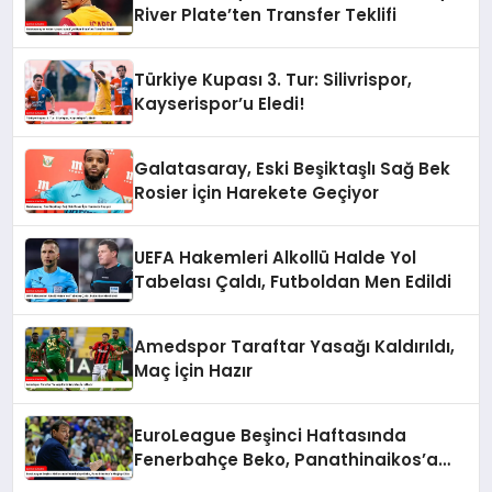
River Plate’ten Transfer Teklifi
Türkiye Kupası 3. Tur: Silivrispor,
Kayserispor’u Eledi!
Galatasaray, Eski Beşiktaşlı Sağ Bek
Rosier İçin Harekete Geçiyor
UEFA Hakemleri Alkollü Halde Yol
Tabelası Çaldı, Futboldan Men Edildi
Amedspor Taraftar Yasağı Kaldırıldı,
Maç İçin Hazır
EuroLeague Beşinci Haftasında
Fenerbahçe Beko, Panathinaikos’a
Mağlup Oldu