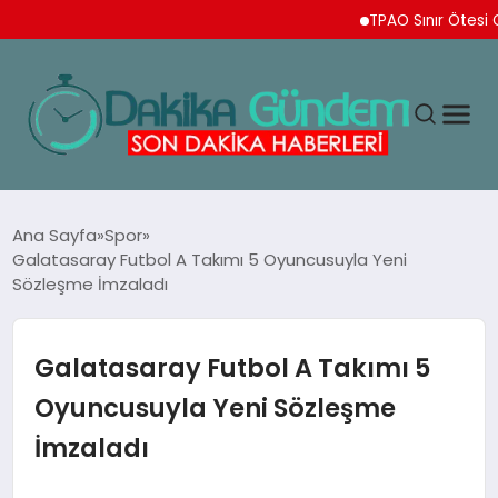
TPAO Sınır Ötesi Ortaklı
MAGAZIN
Ana Sayfa
Spor
Galatasaray Futbol A Takımı 5 Oyuncusuyla Yeni
Sözleşme İmzaladı
TEKNOLOJI
SPOR
Galatasaray Futbol A Takımı 5
Oyuncusuyla Yeni Sözleşme
YAŞAM
İmzaladı
EKONOMI