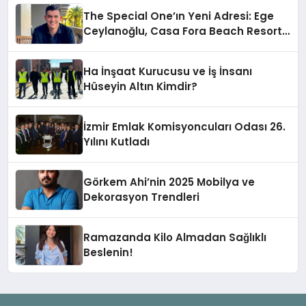
The Special One’ın Yeni Adresi: Ege
Ceylanoğlu, Casa Fora Beach Resort
Hotel’i Zirveye Taşımaya Geliyor!
Ha İnşaat Kurucusu ve İş İnsanı
Hüseyin Altın Kimdir?
İzmir Emlak Komisyoncuları Odası 26.
Yılını Kutladı
Görkem Ahi’nin 2025 Mobilya ve
Dekorasyon Trendleri
Ramazanda Kilo Almadan Sağlıklı
Beslenin!