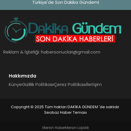
Türkiye'de Son Dakika Gündemi
Reklam & İşbirliği:
habersonuclari@gmail.com
Hakkımızda
Künye
Gizlilik Politikası
Çerez Politikası
İletişim
Copyright © 2025 Tüm hakları DAKİKA GÜNDEM 'de saklıdır.
Seobaz Haber Teması
Mersin Haber
Mersin Lojistik