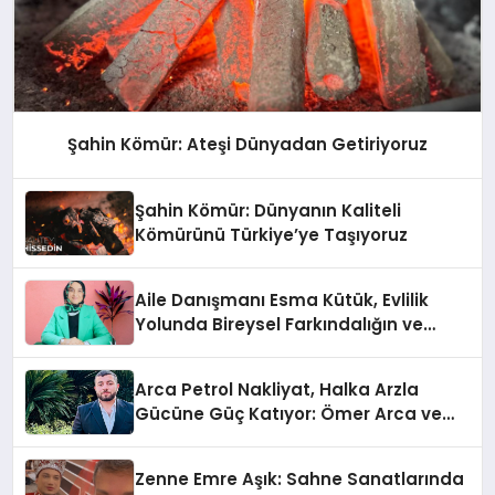
Şahin Kömür: Ateşi Dünyadan Getiriyoruz
Şahin Kömür: Dünyanın Kaliteli
Kömürünü Türkiye’ye Taşıyoruz
Aile Danışmanı Esma Kütük, Evlilik
Yolunda Bireysel Farkındalığın ve
Sınırların Gücünü Anlatıyor
Arca Petrol Nakliyat, Halka Arzla
Gücüne Güç Katıyor: Ömer Arca ve
Mehmet Arca’dan Sektöre Güçlü
Yatırım
Zenne Emre Aşık: Sahne Sanatlarında