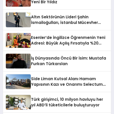
Yeni Bir Yıldız
Altın Sektörünün Lideri Şahin
İsmailoğulları, İstanbul Mücevher
Fuarı’nda Parladı ￼
Esenler’de İngilizce Öğrenmenin Yeni
Adresi: Büyük Açılış Fırsatıyla %20
İndirim!
İş Dünyasında Öncü Bir İsim: Mustafa
Furkan Türkarslan
Side Liman Kutsal Alanı Hamam
Yapısının Kazı ve Onarımı Selectum
Hotels&Resorts’un da Katkılarıyla
Tamamlandı
Türk girişimci, 10 milyon havluyu her
yıl ABD’li tüketicilerle buluşturuyor