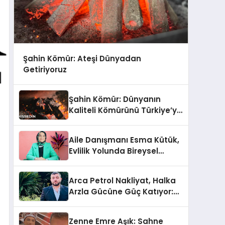
Şahin Kömür: Ateşi Dünyadan
Getiriyoruz
Şahin Kömür: Dünyanın
Kaliteli Kömürünü Türkiye’ye
Taşıyoruz
Aile Danışmanı Esma Kütük,
Evlilik Yolunda Bireysel
Farkındalığın ve Sınırların
Gücünü Anlatıyor
Arca Petrol Nakliyat, Halka
Arzla Gücüne Güç Katıyor:
Ömer Arca ve Mehmet
Arca’dan Sektöre Güçlü
Zenne Emre Aşık: Sahne
Yatırım