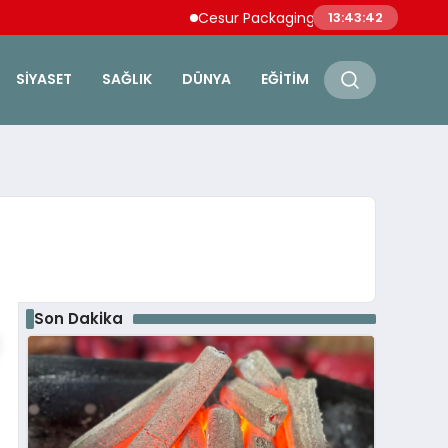
Cesur Packaging, Mısır’daki Üretim Üssü
13:43:42
SIYASET
SAĞLIK
DÜNYA
EĞITIM
Son Dakika