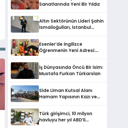
Sanatlarında Yeni Bir Yıldız
Altın Sektörünün Lideri Şahin
İsmailoğulları, İstanbul
Mücevher Fuarı’nda Parladı ￼
Esenler’de İngilizce
Öğrenmenin Yeni Adresi:
Büyük Açılış Fırsatıyla %20
İndirim!
İş Dünyasında Öncü Bir İsim:
Mustafa Furkan Türkarslan
Side Liman Kutsal Alanı
Hamam Yapısının Kazı ve
Onarımı Selectum
Hotels&Resorts’un da
Türk girişimci, 10 milyon
Katkılarıyla Tamamlandı
havluyu her yıl ABD’li
tüketicilerle buluşturuyor