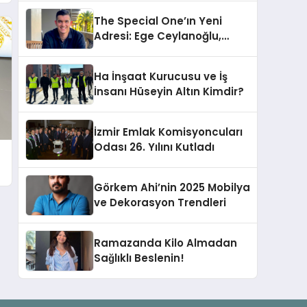
The Special One’ın Yeni
Adresi: Ege Ceylanoğlu,
Casa Fora Beach Resort
Hotel’i Zirveye Taşımaya
Ha İnşaat Kurucusu ve İş
Geliyor!
İnsanı Hüseyin Altın Kimdir?
İzmir Emlak Komisyoncuları
Odası 26. Yılını Kutladı
Görkem Ahi’nin 2025 Mobilya
ve Dekorasyon Trendleri
Ramazanda Kilo Almadan
Sağlıklı Beslenin!