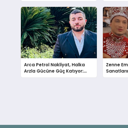
Taşıyoruz
Arca Petrol Nakliyat, Halka
Zenne Em
Arzla Gücüne Güç Katıyor:
Sanatların
Ömer Arca ve Mehmet
Arca’dan Sektöre Güçlü
Yatırım