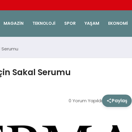
MAGAZIN
TEKNOLOJI
SPOR
YAŞAM
EKONOMI
al Serumu
İçin Sakal Serumu
0 Yorum Yapıldı
Paylaş