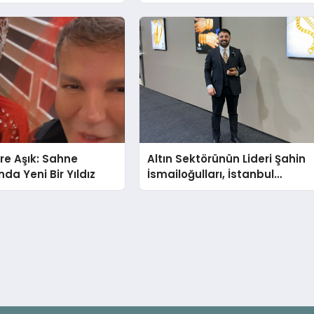
Farkındalığın ve Sınırların
Gücünü Anlatıyor
re Aşık: Sahne
Altın Sektörünün Lideri Şahin
da Yeni Bir Yıldız
İsmailoğulları, İstanbul
Mücevher Fuarı’nda Parladı ￼