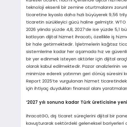
teknoloji eksenli bir zemine oturtmalarını zorunl
ticaretine kıyasla daha hızlı büyüyerek 9,56 tri
ticaretin sürükleyici gücü haline gelmiştir. WT
2026 yılında yüzde 4,8, 2027’de ise yüzde 5,1 b
katlayan dijital hizmet ihracatı, özellikle iş hi
bir hale getirmektedir. İşletmelerin kağıtsız 
sistemlerine kadar her aşamada hız ve güvenlik 
bir yer edinmek isteyen aktörler için dijital ar
olarak kabul edilmektedir. Pazar analizlerinin ve
minimize ederek yatırımın geri dönüş süresini
Report 2025’te vurgulanan hizmet ticaretindeki 
için ihtiyaç duydukları finansal alanı yaratmala
‘2027 yılı sonuna kadar Türk üreticisine yen
ihracatGO, dış ticaret süreçlerini dijital bir pane
kavuşturarak sektördeki geleneksel bariyerleri