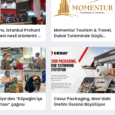
s, İstanbul Prohunt
Momentur Tourism & Travel,
ni nesil ürünlerini ve
Dubai Turizminde Güçlü
arka vizyonunu
Operasyon Ağıyla Fark
Yaratıyor
iye’den “Köpeğini İşe
Cesur Packaging, Mısır’daki
tası” çağrısı
Üretim Üssünü Büyütüyor