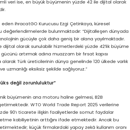
i veri ise, en büyük büyümenin yüzde 42 ile dijital olarak
ir.
 eden ihracatGO Kurucusu Ezgi Çetinkaya, küresel
 şu değerlendirmelerde bulunmaktadır: “Dijitalleşen dünyada
 teknolojinin gücüyle çok daha geniş bir alana yayılmaktadır.
dijital olarak sunulabilir hizmetlerdeki yüzde 42’lik büyüme
bet gücünü artırmak adına muazzam bir fırsat kapısı
 alarak Türk üreticilerinin dünya genelinde 120 ülkede varlık
ve uzmanlığı eksiksiz şekilde sağlıyoruz.”
lü
ks değil zorunluluktur”
nomik büyümenin ana motoru haline gelmesi, B2B
getirmektedir. WTO World Trade Report 2025 verilerine
zde 90’ı ticarete ilişkin faaliyetlerde somut faydalar
önetme kabiliyetinin arttığını ifade etmektedir. Ancak bu
getirmektedir; küçük firmalardaki yapay zekâ kullanım oranı