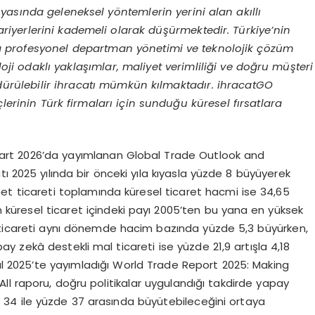
nyasında geleneksel y
öntemlerin yerini alan akıllı
bariyerlerini kademeli olarak düşürmektedir. Türkiye’nin
a profesyonel departman y
önetimi ve teknolojik çözüm
oloji odaklı yaklaşımlar, maliyet verimliliği ve doğru müşteri
ürdürülebilir ihracatı mümkün kılmaktadır. ihracatGO
lerinin Türk firmaları için sunduğu küresel fırsatlara
art 2026’da yayımlanan Global Trade Outlook and
ı 2025 yılında bir önceki yıla kıyasla yüzde 8 büyüyerek
zmet ticareti toplamında küresel ticaret hacmi ise 34,65
in küresel ticaret içindeki payı 2005’ten bu yana en yüksek
t ticareti aynı dönemde hacim bazında yüzde 5,3 büyürken,
y zekâ destekli mal ticareti ise yüzde 21,9 artışla 4,18
lül 2025’te yayımladığı World Trade Report 2025: Making
ll raporu, doğru politikalar uygulandığı takdirde yapay
e 34 ile yüzde 37 arasında büyütebileceğini ortaya