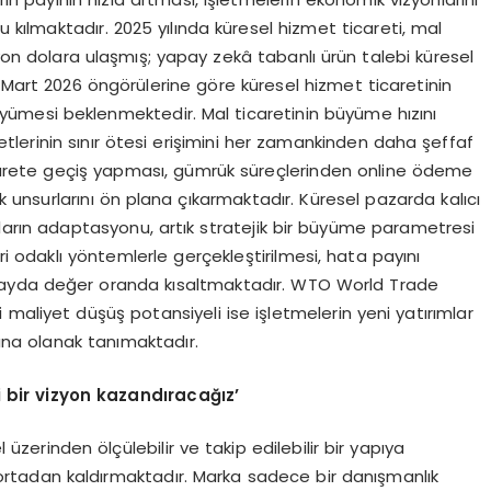
u kılmaktadır. 2025 yılında küresel hizmet ticareti, mal
lyon dolara ulaşmış; yapay zekâ tabanlı ürün talebi küresel
O Mart 2026 öngörülerine göre küresel hizmet ticaretinin
üyümesi beklenmektedir. Mal ticaretinin büyüme hızını
zmetlerinin sınır ötesi erişimini her zamankinden daha şeffaf
ticarete geçiş yapması, gümrük süreçlerinden online ödeme
unsurlarını ön plana çıkarmaktadır. Küresel pazarda kalıcı
açların adaptasyonu, artık stratejik bir büyüme parametresi
ri odaklı yöntemlerle gerçekleştirilmesi, hata payını
 kayda değer oranda kısaltmaktadır. WTO World Trade
maliyet düşüş potansiyeli ise işletmelerin yeni yatırımlar
rına olanak tanımaktadır.
i bir vizyon kazandıracağız’
l üzerinden ölçülebilir ve takip edilebilir bir yapıya
 ortadan kaldırmaktadır. Marka sadece bir danışmanlık