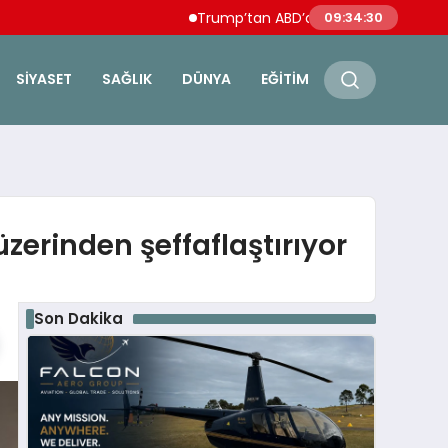
Trump’tan ABD’de doğumla vatandaşlık ve 
09:34:31
SIYASET
SAĞLIK
DÜNYA
EĞITIM
zerinden şeffaflaştırıyor
Son Dakika