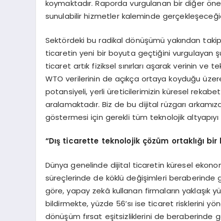
koymaktadır. Raporda vurgulanan bir diğer öneml
sunulabilir hizmetler kaleminde gerçekleşeceğid
Sektördeki bu radikal dönüşümü yakından takip
ticaretin yeni bir boyuta geçtiğini vurgulayan
ticaret artık fiziksel sınırları aşarak verinin ve
WTO verilerinin de açıkça ortaya koyduğu üzere 
potansiyeli, yerli üreticilerimizin küresel reka
aralamaktadır. Biz de bu dijital rüzgarı arkamıza
göstermesi için gerekli tüm teknolojik altyapıyı 
“Dış ticarette teknolojik çözüm ortaklığı bir 
Dünya genelinde dijital ticaretin küresel eko
süreçlerinde de köklü değişimleri beraberinde 
göre, yapay zekâ kullanan firmaların yaklaşık yü
bildirmekte, yüzde 56’sı ise ticaret risklerini y
dönüşüm fırsat eşitsizliklerini de beraberinde 