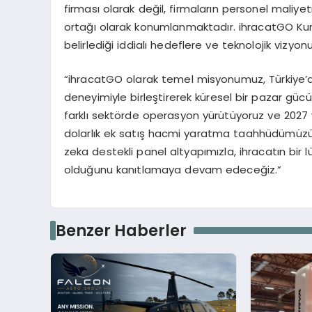
firması olarak değil, firmaların personel maliy
ortağı olarak konumlanmaktadır. ihracatGO Kuru
belirlediği iddialı hedeflere ve teknolojik vizyonu
“ihracatGO olarak temel misyonumuz, Türkiye’de
deneyimiyle birleştirerek küresel bir pazar güc
farklı sektörde operasyon yürütüyoruz ve 2027 yıl
dolarlık ek satış hacmi yaratma taahhüdümüzü
zeka destekli panel altyapımızla, ihracatın bir lü
olduğunu kanıtlamaya devam edeceğiz.”
Benzer Haberler