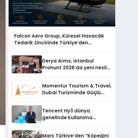
Falcon Aero Group, Küresel Havacılık
Tedarik Zincirinde Türkiye’den
Dünyaya Açılıyor
Derya Arms, İstanbul
Prohunt 2026’da yeni nesil
ürünlerini ve global marka
vizyonunu sergiledi
Momentur Tourism & Travel,
Dubai Turizminde Güçlü
Operasyon Ağıyla Fark
Yaratıyor
Tencent Hy3 dünya
genelinde kullanıma
sunuldu
Mars Türkiye’den “Köpeğini