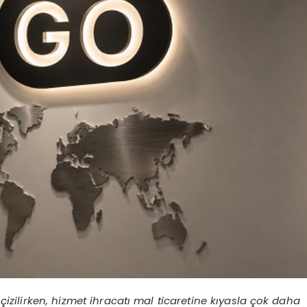
n çizilirken, hizmet ihracatı mal ticaretine kıyasla çok daha