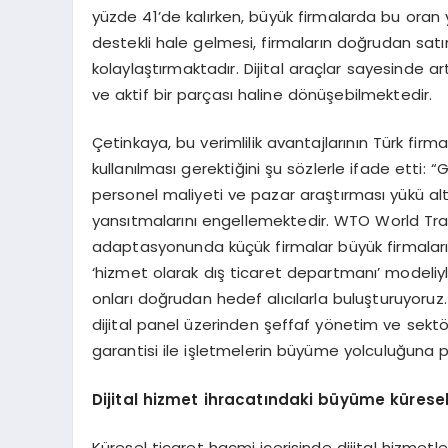
yüzde 41’de kalırken, büyük firmalarda bu oran
destekli hale gelmesi, firmaların doğrudan satı
kolaylaştırmaktadır. Dijital araçlar sayesinde art
ve aktif bir parçası haline dönüşebilmektedir.
Çetinkaya, bu verimlilik avantajlarının Türk firm
kullanılması gerektiğini şu sözlerle ifade etti:
personel maliyeti ve pazar araştırması yükü al
yansıtmalarını engellemektedir. WTO World Tra
adaptasyonunda küçük firmalar büyük firmaların
‘hizmet olarak dış ticaret departmanı’ modeliy
onları doğrudan hedef alıcılarla buluşturuyoruz
dijital panel üzerinden şeffaf yönetim ve sek
garantisi ile işletmelerin büyüme yolculuğuna pr
Dijital hizmet ihracatındaki büyüme küresel 
Küresel ticaret hacmi içerisinde dijital hizmetle