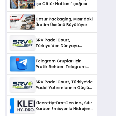
İşe Götür Haftası” çağrısı
Cesur Packaging, Mısır’daki
Üretim Üssünü Büyütüyor
SRV Padel Court,
Türkiye’den Dünyaya
Uzanan Padel Kort
Üretiminde Güvenin Adresi
Telegram Grupları İçin
Pratik Rehber: Telegram
Gruplarını Tek Tek
Aramadan Bulun
SRV Padel Court, Türkiye’de
Padel Yatırımlarının Güçlü
Markası Olmayı Sürdürüyor
Kleen-Hy-Dro-Gen Inc., Sıfır
Karbon Emisyonlu Hidrojen
Isıtma Teknolojisinde ISO ve