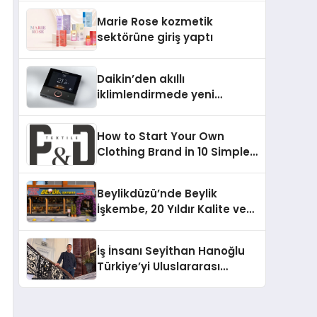
TSSA Düzenleyici Onaylarını
Marie Rose kozmetik
Aldı
sektörüne giriş yaptı
Daikin’den akıllı
iklimlendirmede yeni
dönem: Madoka Plus
Türkiye’de
How to Start Your Own
Clothing Brand in 10 Simple
Steps
Beylikdüzü’nde Beylik
İşkembe, 20 Yıldır Kalite ve
Lezzetin Değişmeyen Adresi
İş İnsanı Seyithan Hanoğlu
Türkiye’yi Uluslararası
Arenada Tanıtmayı
Hedefliyor