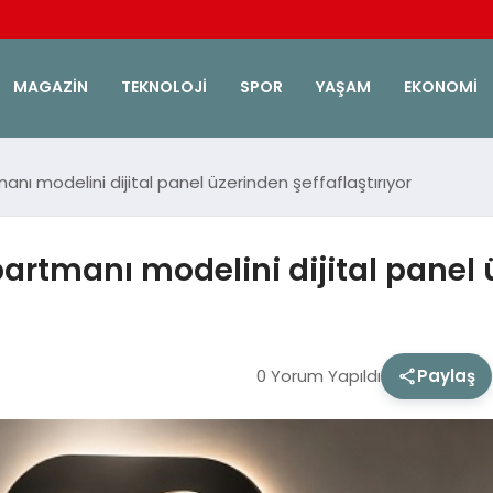
MAGAZIN
TEKNOLOJI
SPOR
YAŞAM
EKONOMI
nı modelini dijital panel üzerinden şeffaflaştırıyor
artmanı modelini dijital panel ü
0 Yorum Yapıldı
Paylaş