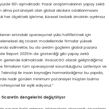
 yüzde 60’ı aşmaktadır. Pazar araştırmalarının yapay zekâ
n alma potansiyeli olan global alıcılara odaklanmasını
ık her ölçekteki işletme, küresel tedarik zincirinin ayrılmaz
alarının sırtındaki operasyonel yükü hafifletmek için
 “Geleneksel dış ticaret modellerinde firmalar yüksek
tında ezilmekte, bu da üretim güçlerini global pazara
de Report 2025’in de gösterdiği gibi yapay zekâ
 gerisinde kalmaktadır. ihracatGO olarak geliştirdiğimiz
le firmaların tüm operasyonel sorumluluğunu üstleniyor ve
. Teknoloji ile insan kaynağını harmanladığımız bu yapıda,
törde nadir görülen minimum potansiyel müşteri bulma
ofesyonel bir eşlik ediyoruz.”
ticaretin dengelerini değiştiriyor
rin payının hızla artması, işletmelerin ekonomik vizyonlarını