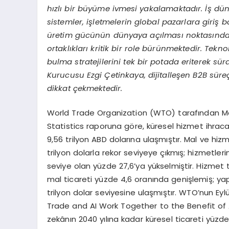
hızlı bir büyüme ivmesi yakalamaktadır. İş dü
sistemler, işletmelerin global pazarlara giriş 
üretim gücünü
n dünyaya açılması noktasınd
ortaklıkları kritik bir role bürünmektedir. Tekn
bulma stratejilerini tek bir potada eriterek s
Kurucusu Ezgi Çetinkaya, dijitalleş
en B2B süreç
dikkat çekmektedir.
World Trade Organization (WTO) tarafından M
Statistics raporuna göre, küresel hizmet ihracat
9,56 trilyon ABD dolarına ulaşmıştır. Mal ve hi
trilyon dolarla rekor seviyeye çıkmış; hizmetler
seviye olan yüzde 27,6’ya yükselmiştir. Hizme
mal ticareti yüzde 4,6 oranında genişlemiş; yapa
trilyon dolar seviyesine ulaşmıştır. WTO’nun Ey
Trade and AI Work Together to the Benefit of A
zekânın 2040 yılına kadar küresel ticareti yüzd