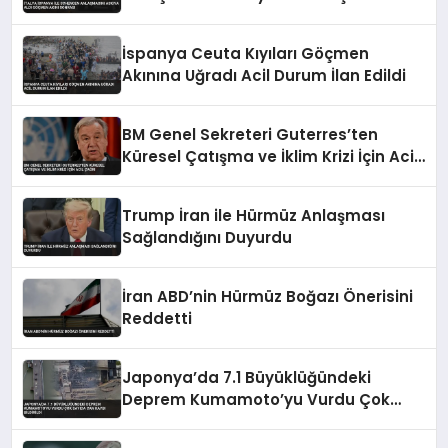
Sonrası
İspanya Ceuta Kıyıları Göçmen
Akınına Uğradı Acil Durum İlan Edildi
BM Genel Sekreteri Guterres’ten
Küresel Çatışma ve İklim Krizi İçin Acil
Çağrı
Trump İran ile Hürmüz Anlaşması
Sağlandığını Duyurdu
İran ABD’nin Hürmüz Boğazı Önerisini
Reddetti
Japonya’da 7.1 Büyüklüğündeki
Deprem Kumamoto’yu Vurdu Çok
Sayıda Can Kaybı Bildirildi