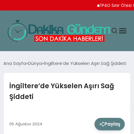
TPAO Sınır Ötesi Ortaklı
MAGAZIN
Ana Sayfa
Dünya
İngiltere’de Yükselen Aşırı Sağ Şiddeti
TEKNOLOJI
İngiltere’de Yükselen Aşırı Sağ
Şiddeti
SPOR
YAŞAM
Paylaş
05 Ağustos 2024
EKONOMI