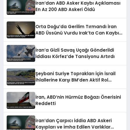
İran’dan ABD Asker Kaybı Açıklaması
En Az 200 ABD Askeri Öldü
Orta Doğu’da Gerilim Tırmandı İran
ABD Üssünü Vurdu Irak’ta Can Kaybı
Yaşandı
İran’a Gizli Savaş Uçağı Gönderildi
İddiası Körfez’de Tansiyonu Artırdı
Şeybani Suriye Toprakları İçin İsrail
İhlallerine Karşı BM’den Aktif Rol
İstiyor
İran, ABD’nin Hürmüz Boğazı Önerisini
Reddetti
İran’dan Çarpıcı İddia ABD Askeri
Kayıpları ve İmha Edilen Varlıklar