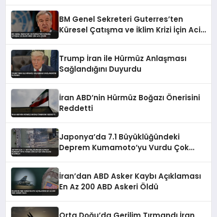
BM Genel Sekreteri Guterres’ten
Küresel Çatışma ve İklim Krizi İçin Acil
Çağrı
Trump İran ile Hürmüz Anlaşması
Sağlandığını Duyurdu
İran ABD’nin Hürmüz Boğazı Önerisini
Reddetti
Japonya’da 7.1 Büyüklüğündeki
Deprem Kumamoto’yu Vurdu Çok
Sayıda Can Kaybı Bildirildi
İran’dan ABD Asker Kaybı Açıklaması
En Az 200 ABD Askeri Öldü
Orta Doğu’da Gerilim Tırmandı İran