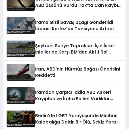
ABD Üssünü Vurdu Irak’ta Can Kaybı
Yaşandı
İran’a Gizli Savaş Uçağı Gönderildi
İddiası Körfez’de Tansiyonu Artırdı
Şeybani Suriye Toprakları İçin İsrail
İhlallerine Karşı BM’den Aktif Rol
İstiyor
İran, ABD’nin Hürmüz Boğazı Önerisini
Reddetti
İran’dan Çarpıcı İddia ABD Askeri
Kayıpları ve İmha Edilen Varlıklar
Açıklandı
Berlin’de LGBT Yürüyüşünde Minibüs
Kalabalığa Daldı: Bir Ölü, Sekiz Yaralı