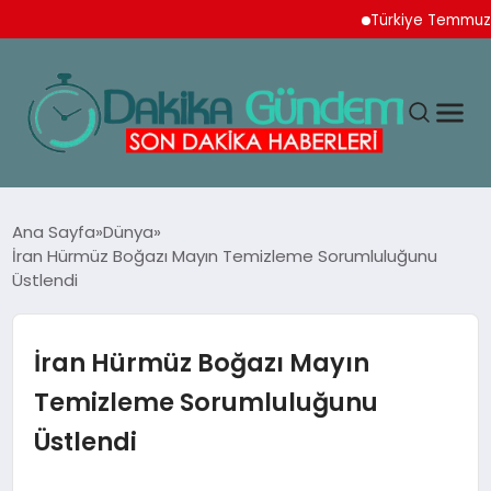
Türkiye Temmuz Ayı İh
MAGAZIN
Ana Sayfa
Dünya
İran Hürmüz Boğazı Mayın Temizleme Sorumluluğunu
Üstlendi
TEKNOLOJI
SPOR
İran Hürmüz Boğazı Mayın
Temizleme Sorumluluğunu
YAŞAM
Üstlendi
EKONOMI