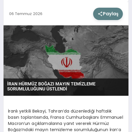
Paylaş
06 Temmuz 2026
SIYASET
SAĞLIK
DÜNYA
EĞITIM
İranlı yetkili Bekayi, Tahran’da düzenlediği haftalık
basın toplantısında, Fransa Cumhurbaşkanı Emmanuel
Macron’un açıklamalarına yanıt vererek Hürmüz
Boğazı’ndaki mayın temizleme sorumluluğunun İran’a