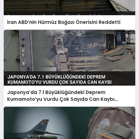
İran ABD’nin Hürmüz Boğazı Önerisini Reddetti
Japonya’da 7.1 Büyüklüğündeki Deprem
Kumamoto’yu Vurdu Çok Sayıda Can Kaybı
Bildirildi