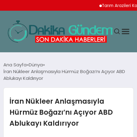
Tarım Arazileri Koruma 
MAGAZIN
Ana Sayfa
Dünya
İran Nükleer Anlaşmasıyla Hürmüz Boğazı’nı Açıyor ABD
Ablukayı Kaldırıyor
TEKNOLOJI
SPOR
İran Nükleer Anlaşmasıyla
Hürmüz Boğazı’nı Açıyor ABD
YAŞAM
Ablukayı Kaldırıyor
EKONOMI