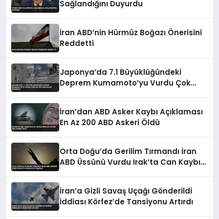
Sağlandığını Duyurdu
İran ABD’nin Hürmüz Boğazı Önerisini
Reddetti
Japonya’da 7.1 Büyüklüğündeki
Deprem Kumamoto’yu Vurdu Çok
Sayıda Can Kaybı Bildirildi
İran’dan ABD Asker Kaybı Açıklaması
En Az 200 ABD Askeri Öldü
Orta Doğu’da Gerilim Tırmandı İran
ABD Üssünü Vurdu Irak’ta Can Kaybı
Yaşandı
İran’a Gizli Savaş Uçağı Gönderildi
İddiası Körfez’de Tansiyonu Artırdı