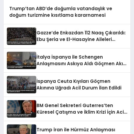
Trump’tan ABD’de doğumla vatandaşlık ve
doğum turizmine kısıtlama kararnamesi
Gazze’de Enkazdan 112 Naaş Çıkarıldı:
Ebu Şeria ve El-Hasayine Aileleri
Toprağa Veriliyor
İtalya İspanya ile Schengen
Anlaşmasını Askıya Aldı Göçmen Akını
Sonrası
İspanya Ceuta Kıyıları Göçmen
Akınına Uğradı Acil Durum İlan Edildi
BM Genel Sekreteri Guterres’ten
Küresel Çatışma ve İklim Krizi İçin Acil
Çağrı
Trump İran ile Hürmüz Anlaşması