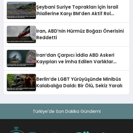
Şeybani Suriye Toprakları İçin İsrail
İhlallerine Karşı BM’den Aktif Rol
İstiyor
İran, ABD’nin Hürmüz Boğazı Önerisini
Reddetti
İran’dan Çarpıcı İddia ABD Askeri
Kayıpları ve İmha Edilen Varlıklar
Açıklandı
Berlin’de LGBT Yürüyüşünde Minibüs
Kalabalığa Daldı: Bir Ölü, Sekiz Yaralı
Türkiye'de Son Dakika Gündemi