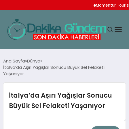
Momentur Tourism & T
MAGAZIN
Ana Sayfa
Dünya
İtalya’da Aşırı Yağışlar Sonucu Büyük Sel Felaketi
Yaşanıyor
TEKNOLOJI
SPOR
İtalya’da Aşırı Yağışlar Sonucu
Büyük Sel Felaketi Yaşanıyor
YAŞAM
EKONOMI