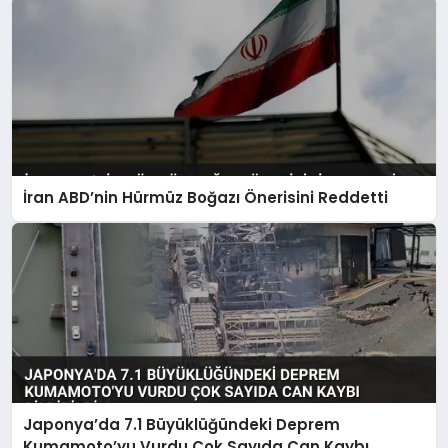
İran ABD’nin Hürmüz Boğazı Önerisini Reddetti
Japonya’da 7.1 Büyüklüğündeki Deprem
Kumamoto’yu Vurdu Çok Sayıda Can Kaybı