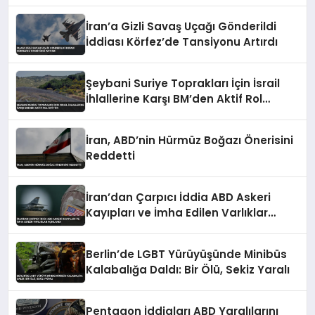
Yaşandı
İran’a Gizli Savaş Uçağı Gönderildi
İddiası Körfez’de Tansiyonu Artırdı
Şeybani Suriye Toprakları İçin İsrail
İhlallerine Karşı BM’den Aktif Rol
İstiyor
İran, ABD’nin Hürmüz Boğazı Önerisini
Reddetti
İran’dan Çarpıcı İddia ABD Askeri
Kayıpları ve İmha Edilen Varlıklar
Açıklandı
Berlin’de LGBT Yürüyüşünde Minibüs
Kalabalığa Daldı: Bir Ölü, Sekiz Yaralı
Pentagon İddiaları ABD Yaralılarını