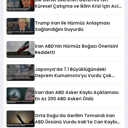
Küresel Çatışma ve İklim Krizi İçin Acil
Çağrı
Trump İran ile Hürmüz Anlaşması
Sağlandığını Duyurdu
İran ABD’nin Hürmüz Boğazı Önerisini
Reddetti
Japonya’da 7.1 Büyüklüğündeki
Deprem Kumamoto’yu Vurdu Çok
Sayıda Can Kaybı Bildirildi
İran’dan ABD Asker Kaybı Açıklaması
En Az 200 ABD Askeri Öldü
Orta Doğu’da Gerilim Tırmandı İran
ABD Üssünü Vurdu Irak’ta Can Kaybı