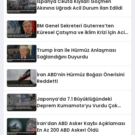
İspanya Ceuta Kıyıları Göçmen
Akınına Uğradı Acil Durum İlan Edildi
BM Genel Sekreteri Guterres’ten
Küresel Çatışma ve İklim Krizi İçin Acil
Çağrı
Trump İran ile Hürmüz Anlaşması
Sağlandığını Duyurdu
İran ABD’nin Hürmüz Boğazı Önerisini
Reddetti
Japonya’da 7.1 Büyüklüğündeki
Deprem Kumamoto’yu Vurdu Çok
Sayıda Can Kaybı Bildirildi
İran’dan ABD Asker Kaybı Açıklaması
En Az 200 ABD Askeri Öldü