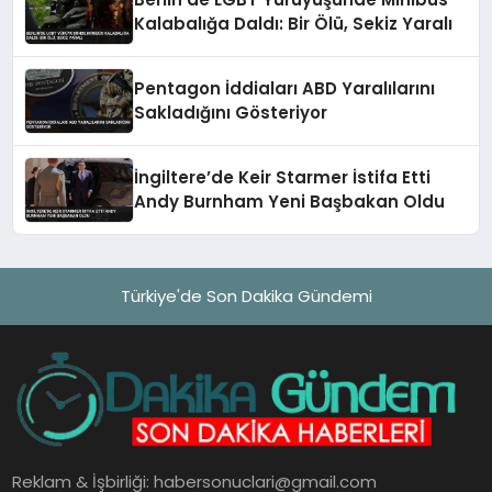
Kalabalığa Daldı: Bir Ölü, Sekiz Yaralı
Pentagon İddiaları ABD Yaralılarını
Sakladığını Gösteriyor
İngiltere’de Keir Starmer İstifa Etti
Andy Burnham Yeni Başbakan Oldu
Türkiye'de Son Dakika Gündemi
Reklam & İşbirliği:
habersonuclari@gmail.com