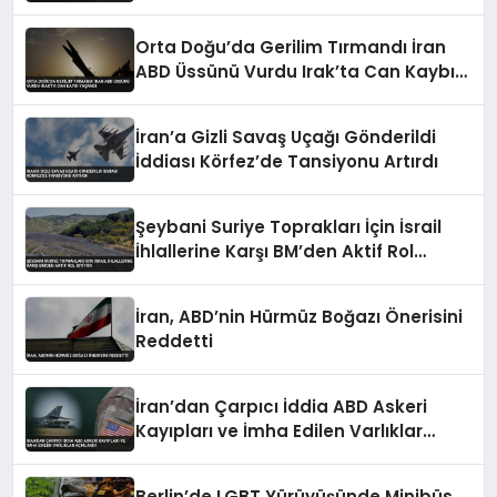
Orta Doğu’da Gerilim Tırmandı İran
ABD Üssünü Vurdu Irak’ta Can Kaybı
Yaşandı
İran’a Gizli Savaş Uçağı Gönderildi
İddiası Körfez’de Tansiyonu Artırdı
Şeybani Suriye Toprakları İçin İsrail
İhlallerine Karşı BM’den Aktif Rol
İstiyor
İran, ABD’nin Hürmüz Boğazı Önerisini
Reddetti
İran’dan Çarpıcı İddia ABD Askeri
Kayıpları ve İmha Edilen Varlıklar
Açıklandı
Berlin’de LGBT Yürüyüşünde Minibüs