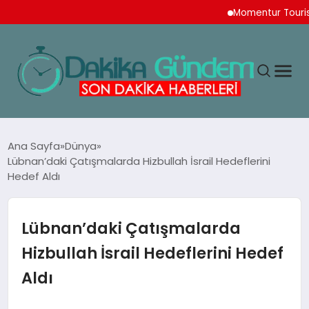
Momentur Tourism & Tr
MAGAZIN
Ana Sayfa
Dünya
Lübnan’daki Çatışmalarda Hizbullah İsrail Hedeflerini
Hedef Aldı
TEKNOLOJI
SPOR
Lübnan’daki Çatışmalarda
Hizbullah İsrail Hedeflerini Hedef
YAŞAM
Aldı
EKONOMI