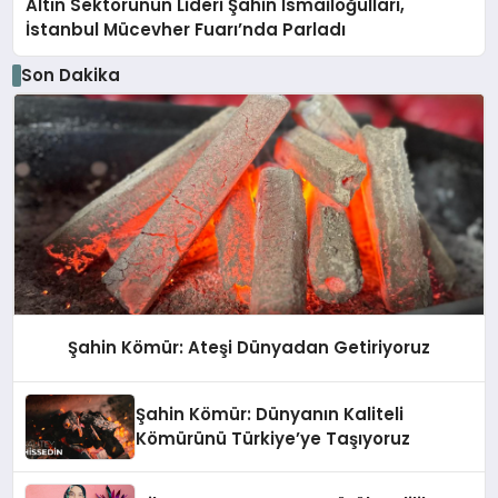
Altın Sektörünün Lideri Şahin İsmailoğulları,
İstanbul Mücevher Fuarı’nda Parladı ￼
Son Dakika
Şahin Kömür: Ateşi Dünyadan Getiriyoruz
Şahin Kömür: Dünyanın Kaliteli
Kömürünü Türkiye’ye Taşıyoruz