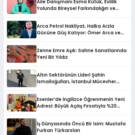
Aile Danışmanı Esma Kütük, Evlilik
Yolunda Bireysel Farkındalığın ve
Sınırların Gücünü Anlatıyor
Arca Petrol Nakliyat, Halka Arzla
Gücüne Güç Katıyor: Ömer Arca ve
Mehmet Arca’dan Sektöre Güçlü
Yatırım
Zenne Emre Aşık: Sahne Sanatlarında
Yeni Bir Yıldız
Altın Sektörünün Lideri Şahin
İsmailoğulları, İstanbul Mücevher
Fuarı’nda Parladı ￼
Esenler’de İngilizce Öğrenmenin Yeni
Adresi: Büyük Açılış Fırsatıyla %20
İndirim!
İş Dünyasında Öncü Bir İsim: Mustafa
Furkan Türkarslan