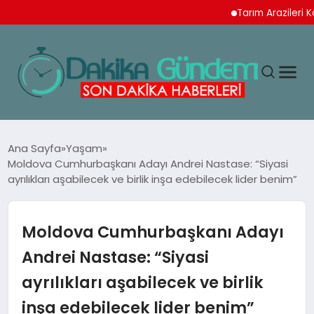
Tarım Arazileri Koruma Y
MAGAZIN
Ana Sayfa
Yaşam
Moldova Cumhurbaşkanı Adayı Andrei Nastase: “Siyasi
ayrılıkları aşabilecek ve birlik inşa edebilecek lider benim”
TEKNOLOJI
SPOR
Moldova Cumhurbaşkanı Adayı
Andrei Nastase: “Siyasi
YAŞAM
ayrılıkları aşabilecek ve birlik
inşa edebilecek lider benim”
EKONOMI