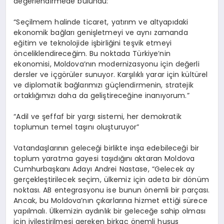
değerlendirmede bulundu:
“Seçilmem halinde ticaret, yatırım ve altyapıdaki
ekonomik bağları genişletmeyi ve aynı zamanda
eğitim ve teknolojide işbirliğini teşvik etmeyi
önceliklendireceğim. Bu noktada Türkiye’nin
ekonomisi, Moldova’nın modernizasyonu için değerli
dersler ve içgörüler sunuyor. Karşılıklı yarar için kültürel
ve diplomatik bağlarımızı güçlendirmenin, stratejik
ortaklığımızı daha da geliştireceğine inanıyorum.”
“Adil ve şeffaf bir yargı sistemi, her demokratik
toplumun temel taşını oluşturuyor”
Vatandaşlarının geleceği birlikte inşa edebileceği bir
toplum yaratma gayesi taşıdığını aktaran Moldova
Cumhurbaşkanı Adayı Andrei Nastase, “Gelecek ay
gerçekleştirilecek seçim, ülkemiz için adeta bir dönüm
noktası. AB entegrasyonu ise bunun önemli bir parçası.
Ancak, bu Moldova’nın çıkarlarına hizmet ettiği sürece
yapılmalı. Ülkemizin aydınlık bir geleceğe sahip olması
için iyileştirilmesi gereken birkaç önemli husus