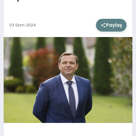
SIYASET
Paylaş
03 Ekim 2024
SAĞLIK
DÜNYA
EĞITIM