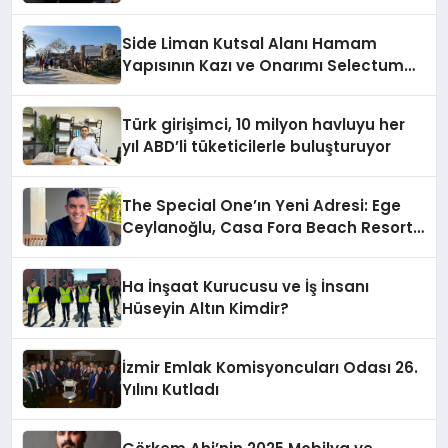
Side Liman Kutsal Alanı Hamam
Yapısının Kazı ve Onarımı Selectum
Hotels&Resorts’un da Katkılarıyla
Tamamlandı
Türk girişimci, 10 milyon havluyu her
yıl ABD’li tüketicilerle buluşturuyor
The Special One’ın Yeni Adresi: Ege
Ceylanoğlu, Casa Fora Beach Resort
Hotel’i Zirveye Taşımaya Geliyor!
Ha İnşaat Kurucusu ve İş İnsanı
Hüseyin Altın Kimdir?
İzmir Emlak Komisyoncuları Odası 26.
Yılını Kutladı