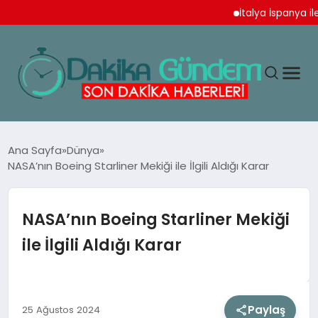
İtalya İspanya ile Sch
MAGAZIN
Ana Sayfa
Dünya
NASA’nın Boeing Starliner Mekiği ile İlgili Aldığı Karar
TEKNOLOJI
NASA’nın Boeing Starliner Mekiği
SPOR
ile İlgili Aldığı Karar
YAŞAM
Paylaş
25 Ağustos 2024
EKONOMI