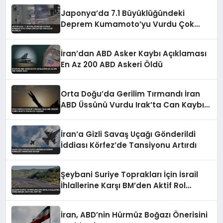
Japonya’da 7.1 Büyüklüğündeki
Deprem Kumamoto’yu Vurdu Çok
Sayıda Can Kaybı Bildirildi
İran’dan ABD Asker Kaybı Açıklaması
En Az 200 ABD Askeri Öldü
Orta Doğu’da Gerilim Tırmandı İran
ABD Üssünü Vurdu Irak’ta Can Kaybı
Yaşandı
İran’a Gizli Savaş Uçağı Gönderildi
İddiası Körfez’de Tansiyonu Artırdı
Şeybani Suriye Toprakları İçin İsrail
İhlallerine Karşı BM’den Aktif Rol
İstiyor
İran, ABD’nin Hürmüz Boğazı Önerisini