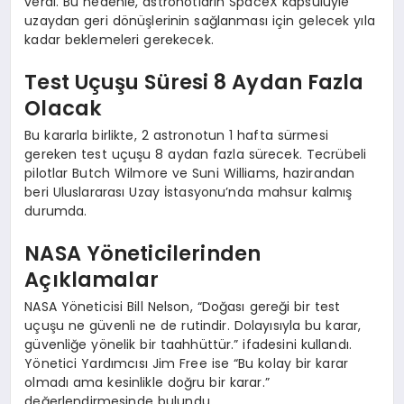
verdi. Bu nedenle, astronotların SpaceX kapsülüyle
uzaydan geri dönüşlerinin sağlanması için gelecek yıla
kadar beklemeleri gerekecek.
Test Uçuşu Süresi 8 Aydan Fazla
Olacak
Bu kararla birlikte, 2 astronotun 1 hafta sürmesi
gereken test uçuşu 8 aydan fazla sürecek. Tecrübeli
pilotlar Butch Wilmore ve Suni Williams, hazirandan
beri Uluslararası Uzay İstasyonu’nda mahsur kalmış
durumda.
NASA Yöneticilerinden
Açıklamalar
NASA Yöneticisi Bill Nelson, “Doğası gereği bir test
uçuşu ne güvenli ne de rutindir. Dolayısıyla bu karar,
güvenliğe yönelik bir taahhüttür.” ifadesini kullandı.
Yönetici Yardımcısı Jim Free ise “Bu kolay bir karar
olmadı ama kesinlikle doğru bir karar.”
değerlendirmesinde bulundu.