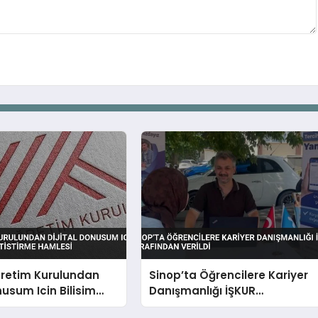
retim Kurulundan
Sinop’ta Öğrencilere Kariyer
nusum Icin Bilisim
Danışmanlığı İŞKUR
etistirme Hamlesi
Tarafından Verildi