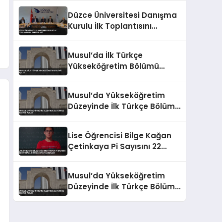
Düzce Üniversitesi Danışma
Kurulu İlk Toplantısını
Tamamladı
Musul’da İlk Türkçe
Yükseköğretim Bölümü
Açıldı
Musul’da Yükseköğretim
Düzeyinde İlk Türkçe Bölümü
Açıldı
Lise Öğrencisi Bilge Kağan
Çetinkaya Pi Sayısını 22
Dakikada 5 Bin Basamak
Ezberledi
Musul’da Yükseköğretim
Düzeyinde İlk Türkçe Bölümü
Açıldı