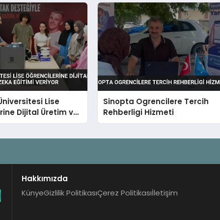
niversitesi Lise
Sinopta Ogrencilere Tercih
ine Dijital Üretim ve
Rehberligi Hizmeti
a Eğitimi Veriyor
Hakkımızda
Künye
Gizlilik Politikası
Çerez Politikası
İletişim