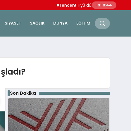
Tencent Hy3 dünya genelinde kullanıma 
19:10:45
SIYASET
SAĞLIK
DÜNYA
EĞITIM
şladı?
Son Dakika