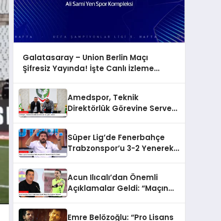
Galatasaray – Union Berlin Maçı
Şifresiz Yayında! İşte Canlı İzleme
Adresi
Amedspor, Teknik
Direktörlük Görevine Servet
Çetin’i Getirdi
Süper Lig’de Fenerbahçe
Trabzonspor’u 3-2 Yenerek
Farkı 5’e İndirdi
Acun Ilıcalı’dan Önemli
Açıklamalar Geldi: “Maçın
Ana Suçlusu Hakemdi”
Emre Belözoğlu: “Pro Lisans