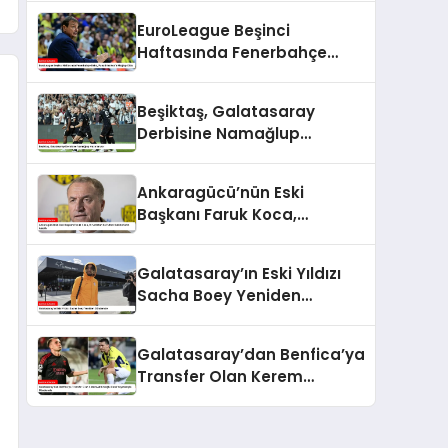
EuroLeague Beşinci
Haftasında Fenerbahçe
Beko, Panathinaikos’a
Mağlup Oldu
Beşiktaş, Galatasaray
Derbisine Namağlup
Hazırlanıyor
Ankaragücü’nün Eski
Başkanı Faruk Koca,
Hırvatistan’da Futbol Kulübü
Satın Alabilir
Galatasaray’ın Eski Yıldızı
Sacha Boey Yeniden
Gündemde
Galatasaray’dan Benfica’ya
Transfer Olan Kerem
Aktürkoğlu Canlı Yayınlarıyla
Gündemde