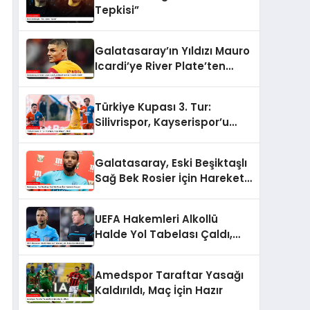
Tepkisi”
Galatasaray’ın Yıldızı Mauro
Icardi’ye River Plate’ten
Transfer Teklifi
Türkiye Kupası 3. Tur:
Silivrispor, Kayserispor’u
Eledi!
Galatasaray, Eski Beşiktaşlı
Sağ Bek Rosier İçin Harekete
Geçiyor
UEFA Hakemleri Alkollü
Halde Yol Tabelası Çaldı,
Futboldan Men Edildi
Amedspor Taraftar Yasağı
Kaldırıldı, Maç İçin Hazır