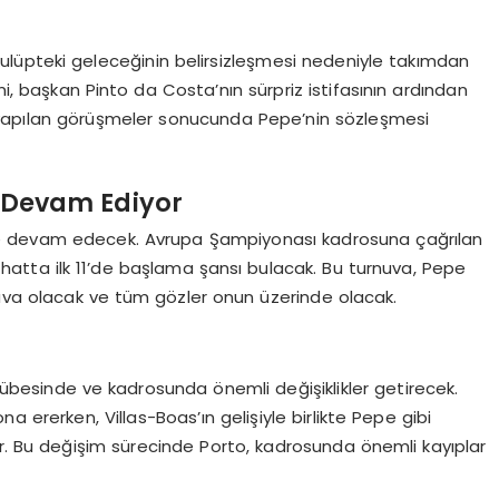
lüpteki geleceğinin belirsizleşmesi nedeniyle takımdan
mi, başkan Pinto da Costa’nın sürpriz istifasının ardından
e yapılan görüşmeler sonucunda Pepe’nin sözleşmesi
i Devam Ediyor
rine devam edecek. Avrupa Şampiyonası kadrosuna çağrılan
hatta ilk 11’de başlama şansı bulacak. Bu turnuva, Pepe
rnuva olacak ve tüm gözler onun üzerinde olacak.
lübesinde ve kadrosunda önemli değişiklikler getirecek.
na ererken, Villas-Boas’ın gelişiyle birlikte Pepe gibi
or. Bu değişim sürecinde Porto, kadrosunda önemli kayıplar