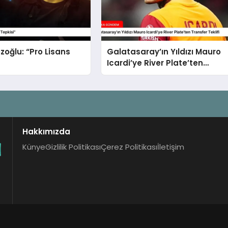
zoğlu: “Pro Lisans
Galatasaray’ın Yıldızı Mauro
Icardi’ye River Plate’ten
Transfer Teklifi
Hakkımızda
Künye
Gizlilik Politikası
Çerez Politikası
İletişim