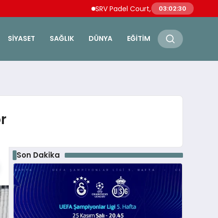
SRV Padel Court, Türkiye’de Padel Yatırıml
03:02:31
SIYASET
SAĞLIK
DÜNYA
EĞITIM
r
Son Dakika