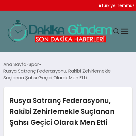
Türkiye Temmuz Ayı İh
MAGAZIN
Ana Sayfa
Spor
Rusya Satranç Federasyonu, Rakibi Zehirlemekle
Suçlanan Şahsı Geçici Olarak Men Etti
TEKNOLOJI
SPOR
Rusya Satranç Federasyonu,
Rakibi Zehirlemekle Suçlanan
YAŞAM
Şahsı Geçici Olarak Men Etti
EKONOMI