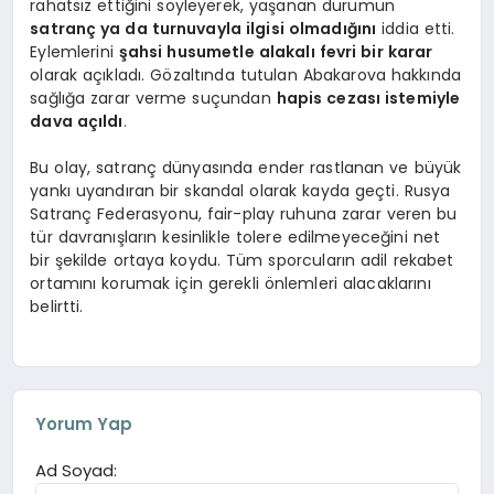
rahatsız ettiğini söyleyerek, yaşanan durumun
satranç ya da turnuvayla ilgisi olmadığını
iddia etti.
Eylemlerini
şahsi husumetle alakalı fevri bir karar
olarak açıkladı. Gözaltında tutulan Abakarova hakkında
sağlığa zarar verme suçundan
hapis cezası istemiyle
dava açıldı
.
Bu olay, satranç dünyasında ender rastlanan ve büyük
yankı uyandıran bir skandal olarak kayda geçti. Rusya
Satranç Federasyonu, fair-play ruhuna zarar veren bu
tür davranışların kesinlikle tolere edilmeyeceğini net
bir şekilde ortaya koydu. Tüm sporcuların adil rekabet
ortamını korumak için gerekli önlemleri alacaklarını
belirtti.
Yorum Yap
Ad Soyad: