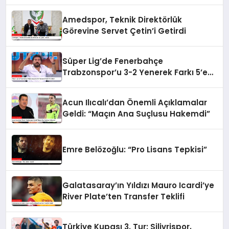
Amedspor, Teknik Direktörlük
Görevine Servet Çetin’i Getirdi
Süper Lig’de Fenerbahçe
Trabzonspor’u 3-2 Yenerek Farkı 5’e
İndirdi
Acun Ilıcalı’dan Önemli Açıklamalar
Geldi: “Maçın Ana Suçlusu Hakemdi”
Emre Belözoğlu: “Pro Lisans Tepkisi”
Galatasaray’ın Yıldızı Mauro Icardi’ye
River Plate’ten Transfer Teklifi
Türkiye Kupası 3. Tur: Silivrispor,