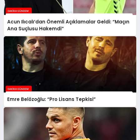
Acun Ilıcalı’dan Önemli Açıklamalar Geldi: “Maçın
Ana Suçlusu Hakemdi”
Emre Belözoğlu: “Pro Lisans Tepkisi”