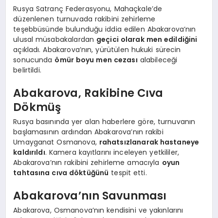
Rusya Satranç Federasyonu, Mahaçkale’de
düzenlenen turnuvada rakibini zehirleme
teşebbüsünde bulunduğu iddia edilen Abakarova’nın
ulusal müsabakalardan
geçici olarak men edildiğini
açıkladı. Abakarova’nın, yürütülen hukuki sürecin
sonucunda
ömür boyu men cezası
alabileceği
belirtildi.
Abakarova, Rakibine Cıva
Dökmüş
Rusya basınında yer alan haberlere göre, turnuvanın
başlamasının ardından Abakarova’nın rakibi
Umayganat Osmanova,
rahatsızlanarak hastaneye
kaldırıldı
. Kamera kayıtlarını inceleyen yetkililer,
Abakarova’nın rakibini zehirleme amacıyla
oyun
tahtasına cıva döktüğünü
tespit etti.
Abakarova’nın Savunması
Abakarova, Osmanova’nın kendisini ve yakınlarını