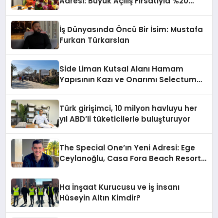
Adresi: Büyük Açılış Fırsatıyla %20
İndirim!
İş Dünyasında Öncü Bir İsim: Mustafa
Furkan Türkarslan
Side Liman Kutsal Alanı Hamam
Yapısının Kazı ve Onarımı Selectum
Hotels&Resorts’un da Katkılarıyla
Tamamlandı
Türk girişimci, 10 milyon havluyu her
yıl ABD’li tüketicilerle buluşturuyor
The Special One’ın Yeni Adresi: Ege
Ceylanoğlu, Casa Fora Beach Resort
Hotel’i Zirveye Taşımaya Geliyor!
Ha İnşaat Kurucusu ve İş İnsanı
Hüseyin Altın Kimdir?