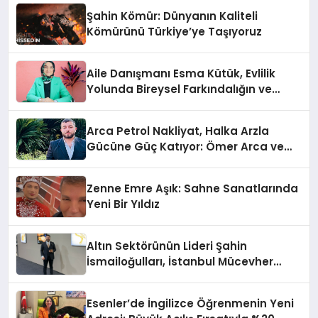
Şahin Kömür: Dünyanın Kaliteli
Kömürünü Türkiye’ye Taşıyoruz
Aile Danışmanı Esma Kütük, Evlilik
Yolunda Bireysel Farkındalığın ve
Sınırların Gücünü Anlatıyor
Arca Petrol Nakliyat, Halka Arzla
Gücüne Güç Katıyor: Ömer Arca ve
Mehmet Arca’dan Sektöre Güçlü
Yatırım
Zenne Emre Aşık: Sahne Sanatlarında
Yeni Bir Yıldız
Altın Sektörünün Lideri Şahin
İsmailoğulları, İstanbul Mücevher
Fuarı’nda Parladı ￼
Esenler’de İngilizce Öğrenmenin Yeni