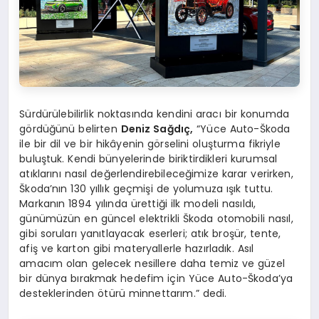
Sürdürülebilirlik noktasında kendini aracı bir konumda
gördüğünü belirten
Deniz Sağdıç,
“Yüce Auto-Škoda
ile bir dil ve bir hikâyenin görselini oluşturma fikriyle
buluştuk. Kendi bünyelerinde biriktirdikleri kurumsal
atıklarını nasıl değerlendirebileceğimize karar verirken,
Škoda’nın 130 yıllık geçmişi de yolumuza ışık tuttu.
Markanın 1894 yılında ürettiği ilk modeli nasıldı,
günümüzün en güncel elektrikli Škoda otomobili nasıl,
gibi soruları yanıtlayacak eserleri; atık broşür, tente,
afiş ve karton gibi materyallerle hazırladık. Asıl
amacım olan gelecek nesillere daha temiz ve güzel
bir dünya bırakmak hedefim için Yüce Auto-Škoda’ya
desteklerinden ötürü minnettarım.” dedi.