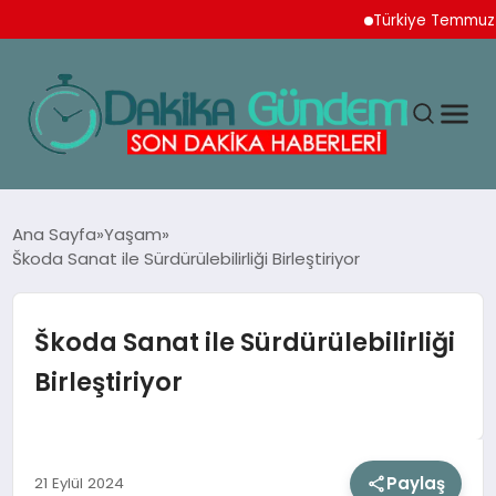
Türkiye Temmuz Ayı İhrac
MAGAZIN
Ana Sayfa
Yaşam
Škoda Sanat ile Sürdürülebilirliği Birleştiriyor
TEKNOLOJI
Škoda Sanat ile Sürdürülebilirliği
SPOR
Birleştiriyor
YAŞAM
Paylaş
21 Eylül 2024
EKONOMI