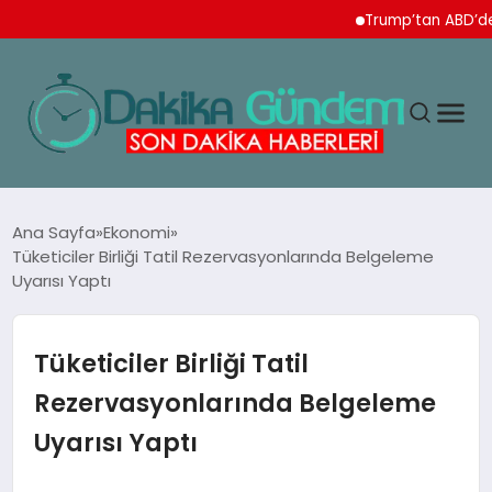
Trump’tan ABD’de doğu
MAGAZIN
Ana Sayfa
Ekonomi
Tüketiciler Birliği Tatil Rezervasyonlarında Belgeleme
Uyarısı Yaptı
TEKNOLOJI
SPOR
Tüketiciler Birliği Tatil
Rezervasyonlarında Belgeleme
YAŞAM
Uyarısı Yaptı
EKONOMI