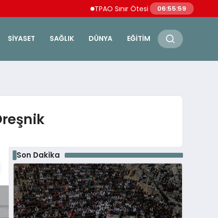
TPAO Sınır Ötesi Ortaklıklarını Güçlendirere
06:56:00
SIYASET
SAĞLIK
DÜNYA
EĞITIM
Oreşnik
Son Dakika