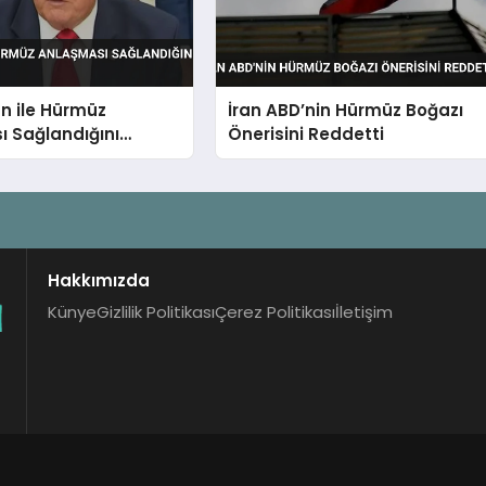
n ile Hürmüz
İran ABD’nin Hürmüz Boğazı
 Sağlandığını
Önerisini Reddetti
Hakkımızda
Künye
Gizlilik Politikası
Çerez Politikası
İletişim