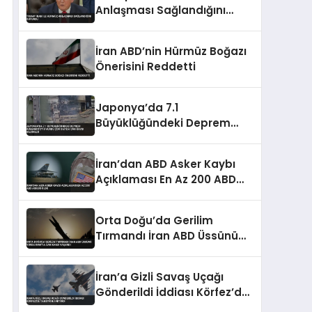
Anlaşması Sağlandığını
Duyurdu
İran ABD’nin Hürmüz Boğazı
Önerisini Reddetti
Japonya’da 7.1
Büyüklüğündeki Deprem
Kumamoto’yu Vurdu Çok
Sayıda Can Kaybı Bildirildi
İran’dan ABD Asker Kaybı
Açıklaması En Az 200 ABD
Askeri Öldü
Orta Doğu’da Gerilim
Tırmandı İran ABD Üssünü
Vurdu Irak’ta Can Kaybı
Yaşandı
İran’a Gizli Savaş Uçağı
Gönderildi İddiası Körfez’de
Tansiyonu Artırdı