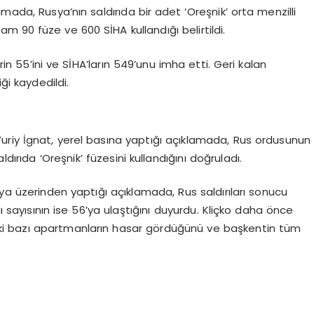
klamada, Rusya’nın saldırıda bir adet ‘Oreşnik’ orta menzilli
am 90 füze ve 600 SİHA kullandığı belirtildi.
rin 55’ini ve SİHA’ların 549’unu imha etti. Geri kalan
ği kaydedildi.
uriy İgnat, yerel basına yaptığı açıklamada, Rus ordusunun
dırıda ‘Oreşnik’ füzesini kullandığını doğruladı.
dya üzerinden yaptığı açıklamada, Rus saldırıları sonucu
ı sayısının ise 56’ya ulaştığını duyurdu. Kliçko daha önce
deki bazı apartmanların hasar gördüğünü ve başkentin tüm