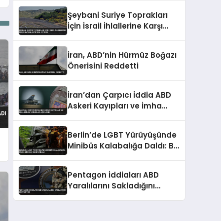
Şeybani Suriye Toprakları
İçin İsrail İhlallerine Karşı
BM’den Aktif Rol İstiyor
İran, ABD’nin Hürmüz Boğazı
Önerisini Reddetti
İran’dan Çarpıcı İddia ABD
Askeri Kayıpları ve İmha
Edilen Varlıklar Açıklandı
Berlin’de LGBT Yürüyüşünde
Minibüs Kalabalığa Daldı: Bir
Ölü, Sekiz Yaralı
Pentagon İddiaları ABD
Yaralılarını Sakladığını
Gösteriyor