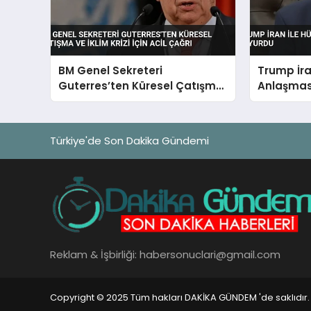
BM Genel Sekreteri
Trump İra
Guterres’ten Küresel Çatışma
Anlaşması
ve İklim Krizi İçin Acil Çağrı
Duyurdu
Türkiye'de Son Dakika Gündemi
Reklam & İşbirliği:
habersonuclari@gmail.com
Copyright © 2025 Tüm hakları DAKİKA GÜNDEM 'de saklıdır.