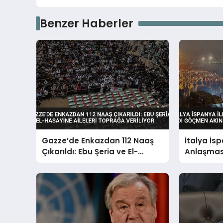
Benzer Haberler
Gazze’de Enkazdan 112 Naaş
İtalya İs
Çıkarıldı: Ebu Şeria ve El-
Anlaşması
Hasayine Aileleri Toprağa
Göçmen A
Veriliyor