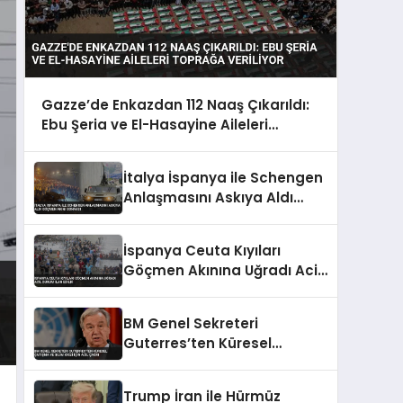
Gazze’de Enkazdan 112 Naaş Çıkarıldı:
Ebu Şeria ve El-Hasayine Aileleri
Toprağa Veriliyor
İtalya İspanya ile Schengen
Anlaşmasını Askıya Aldı
Göçmen Akını Sonrası
İspanya Ceuta Kıyıları
Göçmen Akınına Uğradı Acil
Durum İlan Edildi
BM Genel Sekreteri
Guterres’ten Küresel
Çatışma ve İklim Krizi İçin
Acil Çağrı
Trump İran ile Hürmüz