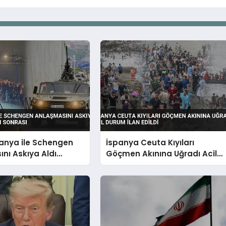
panya ile Schengen
İspanya Ceuta Kıyıları
nı Askıya Aldı
Göçmen Akınına Uğradı Acil
kını Sonrası
Durum İlan Edildi