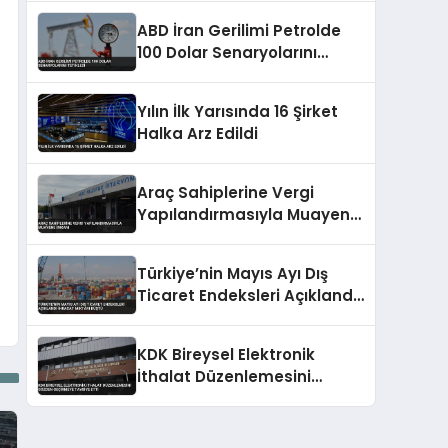
ABD İran Gerilimi Petrolde
100 Dolar Senaryolarını
Tetikledi
Yılın İlk Yarısında 16 Şirket
Halka Arz Edildi
Araç Sahiplerine Vergi
Yapılandırmasıyla Muayene
İmkanı
Türkiye’nin Mayıs Ayı Dış
Ticaret Endeksleri Açıklandı
İhracat Miktarı Düştü
KDK Bireysel Elektronik
İthalat Düzenlemesini
Gözden Geçirmeye Tavsiye
Etti