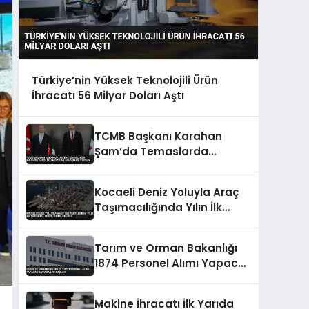
Türkiye’nin Yüksek Teknolojili Ürün
İhracatı 56 Milyar Doları Aştı
TCMB Başkanı Karahan
Şam’da Temaslarda
Bulundu Karşılıklı Mevduat
Anlaşması Yapıldı
Kocaeli Deniz Yoluyla Araç
Taşımacılığında Yılın İlk
Yarısında Liderliğini
Sürdürdü
Tarım ve Orman Bakanlığı
1874 Personel Alımı Yapacak
Başvurular Başladı
Makine İhracatı İlk Yarıda