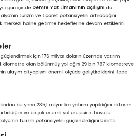
ynı gün içinde
Demre Yat Limanı’nın açılışını
da
ntalya’nın turizm ve ticaret potansiyelini artıracağını
stik merkezi haline getirme hedeflerine devam ettiklerini
eler
ı güçlendirmek için 176 milyar doların üzerinde yatırım
 101 kilometre olan bölünmüş yol ağını 29 bin 787 kilometreye
in ulaşım altyapısını önemli ölçüde geliştirdiklerini ifade
r
ılından bu yana 235,1 milyar lira yatırım yapıldığını aktaran
tırıldığını ve birçok önemli yol projesinin hayata
alya’nın turizm potansiyelini güçlendirdiğini belirtti.
si