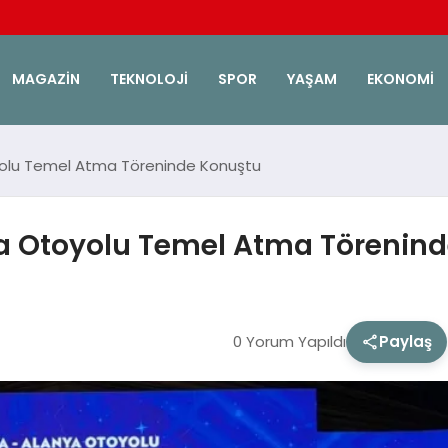
MAGAZIN
TEKNOLOJI
SPOR
YAŞAM
EKONOMI
yolu Temel Atma Töreninde Konuştu
ya Otoyolu Temel Atma Törenin
0 Yorum Yapıldı
Paylaş