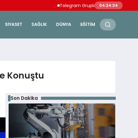
Telegram Grupları İçin Pratik Rehber: Tele
04:24:35
SIYASET
SAĞLIK
DÜNYA
EĞITIM
de Konuştu
Son Dakika