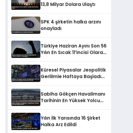
13,8 Milyar Dolara Ulaştı
SPK 4 şirketin halka arzını
onayladı
Türkiye Haziran Ayını Son 56
Yılın En Sıcak 11’incisi Olarak
Tamamladı
Küresel Piyasalar Jeopolitik
Gerilimle Haftaya Başladı
Enflasyon Kaygıları Artıyor
Sabiha Gökçen Havalimanı
Tarihinin En Yüksek Yolcu
Sayısına Ulaştı
Yılın İlk Yarısında 16 Şirket
Halka Arz Edildi