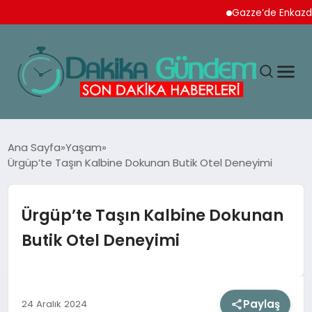
Gazze’de Enkazdan 112 
MAGAZIN
Ana Sayfa
Yaşam
Ürgüp’te Taşın Kalbine Dokunan Butik Otel Deneyimi
TEKNOLOJI
Ürgüp’te Taşın Kalbine Dokunan
SPOR
Butik Otel Deneyimi
YAŞAM
Paylaş
24 Aralık 2024
EKONOMI