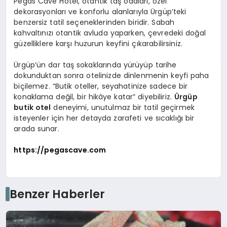
Pegas Cave Hotel, otantik taş odaları, özel
dekorasyonları ve konforlu alanlarıyla Ürgüp’teki
benzersiz tatil seçeneklerinden biridir. Sabah
kahvaltınızı otantik avluda yaparken, çevredeki doğal
güzelliklere karşı huzurun keyfini çıkarabilirsiniz.
Ürgüp’ün dar taş sokaklarında yürüyüp tarihe
dokunduktan sonra otelinizde dinlenmenin keyfi paha
biçilemez. “Butik oteller, seyahatinize sadece bir
konaklama değil, bir hikâye katar” diyebiliriz.
Ürgüp
butik otel
deneyimi, unutulmaz bir tatil geçirmek
isteyenler için her detayda zarafeti ve sıcaklığı bir
arada sunar.
https://pegascave.com
Benzer Haberler