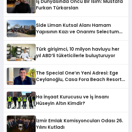
İş Dünyasında Öncü Bir İsim: Mustafa
Furkan Türkarslan
Side Liman Kutsal Alanı Hamam
Yapısının Kazı ve Onarımı Selectum
Hotels&Resorts’un da Katkılarıyla
Tamamlandı
Türk girişimci, 10 milyon havluyu her
yıl ABD’li tüketicilerle buluşturuyor
The Special One’ın Yeni Adresi: Ege
Ceylanoğlu, Casa Fora Beach Resort
Hotel’i Zirveye Taşımaya Geliyor!
Ha İnşaat Kurucusu ve İş İnsanı
Hüseyin Altın Kimdir?
İzmir Emlak Komisyoncuları Odası 26.
Yılını Kutladı