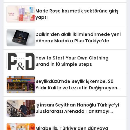
Teknolojisinde ISO ve TSSA
Düzenleyici Onaylarını Aldı
Marie Rose kozmetik sektörüne giriş
yaptı
Daikin’den akıllı iklimlendirmede yeni
dönem: Madoka Plus Türkiye’de
How to Start Your Own Clothing
Brand in 10 Simple Steps
Beylikdüzü’nde Beylik İşkembe, 20
Yıldır Kalite ve Lezzetin Değişmeyen
Adresi
İş İnsanı Seyithan Hanoğlu Türkiye’yi
Uluslararası Arenada Tanıtmayı
Hedefliyor
Mirabellix, Türkiye’den dünyaya