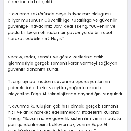
önemine dikkat çekti.
“Savunma sektöründe neye ihtiyacımız olduğunu
biliyor musunuz? Güvenilirliğe, tutarlılığa ve güvenilir
güvenliğe ihtiyacımız var,” dedi
Tseng
. “Güvenilir ve
güçlü bir beyin olmadan bir gövde ya da bir robot
hareket edebilir mi? Hayır.”
Vecow
, radar, sensör ve görev verilerinin anlık
işlenmesiyle gerçek zamanlı karar vermeyi sağlayan
güvenilir donanım sunar.
Tseng
ayrıca modern savunma operasyonlarının
giderek daha fazla, veriyi kaynağında anında
işleyebilen
Edge
AI teknolojilerine dayandığını vurguladı.
“Savunma kuruluşları çok hızlı olmalı; gerçek zamanlı,
hızlı ve anlık hareket edebilmelidir,” ifadelerini kullandı
Tseng
. “Savunma ve güvenlik sistemleri verinin buluta
geri gönderilmesini bekleyemez; verinin
Edge
AI
aracılığıyla uçta anında işlenmesi gerekir.”