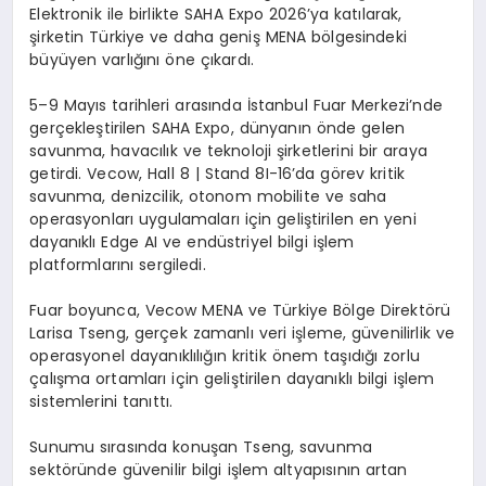
Elektronik ile birlikte SAHA Expo 2026’ya katılarak,
şirketin Türkiye ve daha geniş MENA bölgesindeki
büyüyen varlığını öne çıkardı.
5–9 Mayıs tarihleri arasında İstanbul Fuar Merkezi’nde
gerçekleştirilen SAHA Expo, dünyanın önde gelen
savunma, havacılık ve teknoloji şirketlerini bir araya
getirdi.
Vecow
,
Hall
8 |
Stand
8I-16’da görev kritik
savunma, denizcilik, otonom mobilite ve saha
operasyonları uygulamaları için geliştirilen en yeni
dayanıklı
Edge
AI ve endüstriyel bilgi işlem
platformlarını sergiledi.
Fuar boyunca,
Vecow
MENA ve Türkiye Bölge Direktörü
Larisa
Tseng
, gerçek zamanlı veri işleme, güvenilirlik ve
operasyonel dayanıklılığın kritik önem taşıdığı zorlu
çalışma ortamları için geliştirilen dayanıklı bilgi işlem
sistemlerini tanıttı.
Sunumu sırasında konuşan
Tseng
, savunma
sektöründe güvenilir bilgi işlem altyapısının artan