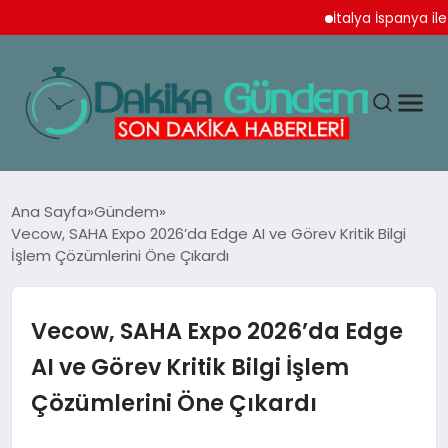
İtalya İspanya ile Sch
MAGAZIN
Ana Sayfa
Gündem
Vecow, SAHA Expo 2026’da Edge AI ve Görev Kritik Bilgi
İşlem Çözümlerini Öne Çıkardı
TEKNOLOJI
SPOR
Vecow, SAHA Expo 2026’da Edge
AI ve Görev Kritik Bilgi İşlem
YAŞAM
Çözümlerini Öne Çıkardı
EKONOMI