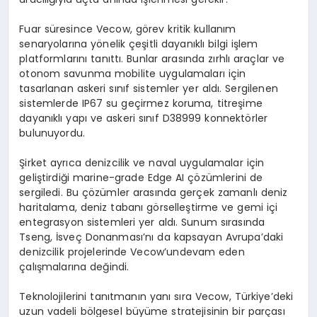
Fuar süresince
Vecow
, görev kritik kullanım
senaryolarına yönelik çeşitli dayanıklı bilgi işlem
platformlarını tanıttı. Bunlar arasında zırhlı araçlar ve
otonom savunma mobilite uygulamaları için
tasarlanan askeri sınıf sistemler yer aldı. Sergilenen
sistemlerde IP67
su geçirmez koruma, titreşime
dayanıklı yapı ve askeri sınıf D38999 konnektörler
bulunuyordu.
Şirket ayrıca denizcilik ve naval uygulamalar için
geliştirdiği marine-
grade
Edge
AI çözümlerini de
sergiledi. Bu çözümler arasında gerçek zamanlı deniz
haritalama, deniz tabanı görselleştirme ve gemi içi
entegrasyon sistemleri yer aldı. Sunum sırasında
Tseng
, İsveç Donanması’nı da kapsayan Avrupa’daki
denizcilik projelerinde
Vecow’un
devam eden
çalışmalarına değindi.
Teknolojilerini tanıtmanın yanı sıra
Vecow
, Türkiye’deki
uzun vadeli bölgesel büyüme stratejisinin bir parçası