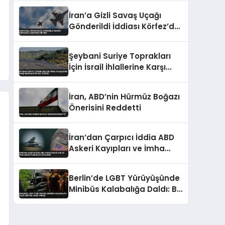
Yaşandı
İran’a Gizli Savaş Uçağı
Gönderildi İddiası Körfez’de
Tansiyonu Artırdı
Şeybani Suriye Toprakları
İçin İsrail İhlallerine Karşı
BM’den Aktif Rol İstiyor
İran, ABD’nin Hürmüz Boğazı
Önerisini Reddetti
İran’dan Çarpıcı İddia ABD
Askeri Kayıpları ve İmha
Edilen Varlıklar Açıklandı
Berlin’de LGBT Yürüyüşünde
Minibüs Kalabalığa Daldı: Bir
Ölü, Sekiz Yaralı