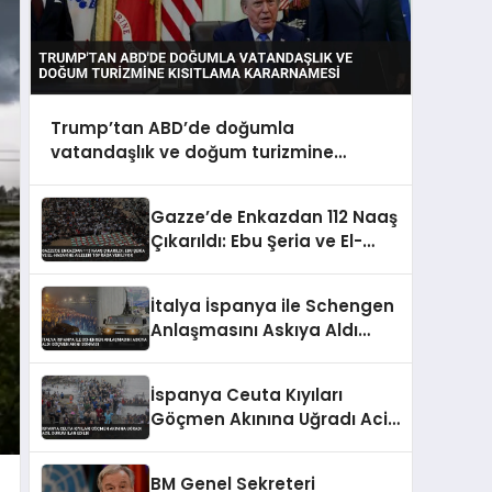
Trump’tan ABD’de doğumla
vatandaşlık ve doğum turizmine
kısıtlama kararnamesi
Gazze’de Enkazdan 112 Naaş
Çıkarıldı: Ebu Şeria ve El-
Hasayine Aileleri Toprağa
Veriliyor
İtalya İspanya ile Schengen
Anlaşmasını Askıya Aldı
Göçmen Akını Sonrası
İspanya Ceuta Kıyıları
Göçmen Akınına Uğradı Acil
Durum İlan Edildi
BM Genel Sekreteri