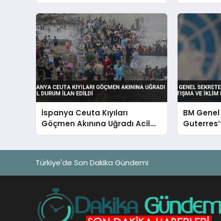
turizmine kısıtlama
Hasayine 
kararnamesi
Veriliyor
İspanya Ceuta Kıyıları
BM Genel 
Göçmen Akınına Uğradı Acil
Guterres’
Durum İlan Edildi
ve İklim Kr
Türkiye'de Son Dakika Gündemi