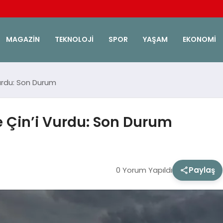
MAGAZIN
TEKNOLOJI
SPOR
YAŞAM
EKONOMI
urdu: Son Durum
 Çin’i Vurdu: Son Durum
0 Yorum Yapıldı
Paylaş