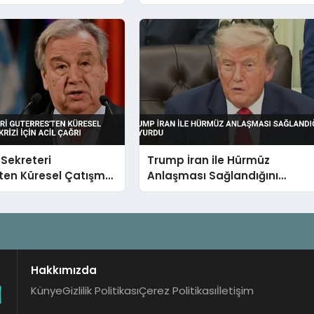
Aileleri Toprağa
Göçmen Akını Sonrası
Sekreteri
Trump İran ile Hürmüz
ten Küresel Çatışma
Anlaşması Sağlandığını
izi İçin Acil Çağrı
Duyurdu
Hakkımızda
Künye
Gizlilik Politikası
Çerez Politikası
İletişim