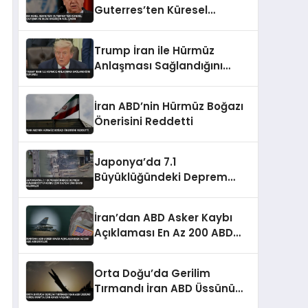
Guterres’ten Küresel
Çatışma ve İklim Krizi İçin
Acil Çağrı
Trump İran ile Hürmüz
Anlaşması Sağlandığını
Duyurdu
İran ABD’nin Hürmüz Boğazı
Önerisini Reddetti
Japonya’da 7.1
Büyüklüğündeki Deprem
Kumamoto’yu Vurdu Çok
Sayıda Can Kaybı Bildirildi
İran’dan ABD Asker Kaybı
Açıklaması En Az 200 ABD
Askeri Öldü
Orta Doğu’da Gerilim
Tırmandı İran ABD Üssünü
Vurdu Irak’ta Can Kaybı