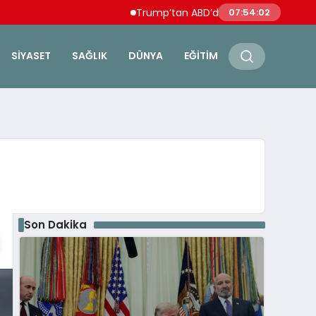
Trump’tan ABD’de doğumla vatandaşlık ve 
07:54:03
SIYASET
SAĞLIK
DÜNYA
EĞITIM
Son Dakika