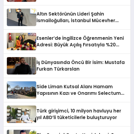
Altın Sektörünün Lideri Şahin
İsmailoğulları, İstanbul Mücevher
Fuarı’nda Parladı ￼
Esenler’de İngilizce Öğrenmenin Yeni
Adresi: Büyük Açılış Fırsatıyla %20
İndirim!
İş Dünyasında Öncü Bir İsim: Mustafa
Furkan Türkarslan
Side Liman Kutsal Alanı Hamam
Yapısının Kazı ve Onarımı Selectum
Hotels&Resorts’un da Katkılarıyla
Tamamlandı
Türk girişimci, 10 milyon havluyu her
yıl ABD’li tüketicilerle buluşturuyor