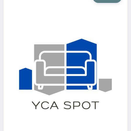
SIYASET
SAĞLIK
DÜNYA
EĞITIM