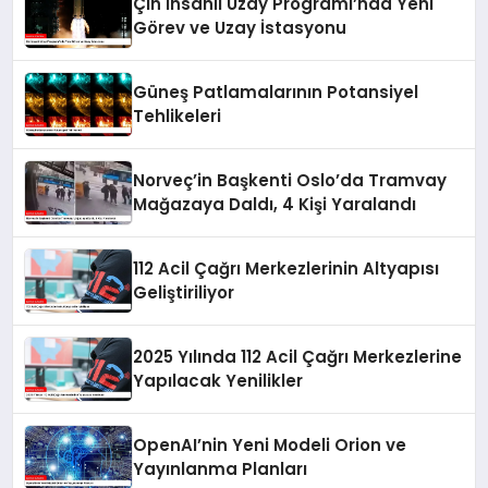
Çin İnsanlı Uzay Programı’nda Yeni
Görev ve Uzay İstasyonu
Güneş Patlamalarının Potansiyel
Tehlikeleri
Norveç’in Başkenti Oslo’da Tramvay
Mağazaya Daldı, 4 Kişi Yaralandı
112 Acil Çağrı Merkezlerinin Altyapısı
Geliştiriliyor
2025 Yılında 112 Acil Çağrı Merkezlerine
Yapılacak Yenilikler
OpenAI’nin Yeni Modeli Orion ve
Yayınlanma Planları