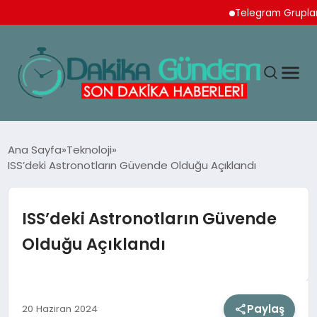
Telegram Grupları İçin
MAGAZIN
Ana Sayfa
Teknoloji
ISS’deki Astronotların Güvende Olduğu Açıklandı
TEKNOLOJI
ISS’deki Astronotların Güvende
SPOR
Olduğu Açıklandı
YAŞAM
Paylaş
20 Haziran 2024
EKONOMI