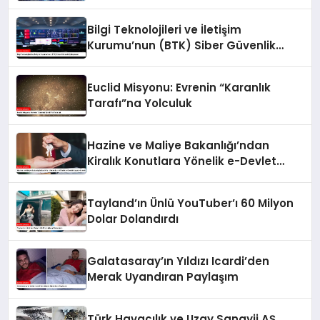
Bilgi Teknolojileri ve İletişim
Kurumu’nun (BTK) Siber Güvenlik
Çalışmaları
Euclid Misyonu: Evrenin “Karanlık
Tarafı”na Yolculuk
Hazine ve Maliye Bakanlığı’ndan
Kiralık Konutlara Yönelik e-Devlet
Kapısı Hizmeti
Tayland’ın Ünlü YouTuber’ı 60 Milyon
Dolar Dolandırdı
Galatasaray’ın Yıldızı Icardi’den
Merak Uyandıran Paylaşım
Türk Havacılık ve Uzay Sanayii AŞ