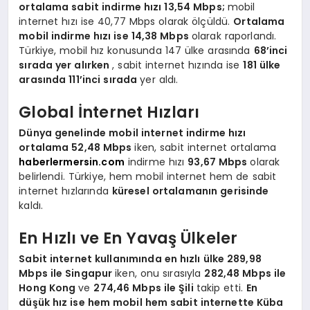
ortalama sabit indirme hızı 13,54 Mbps;
mobil
internet hızı ise 40,77 Mbps olarak ölçüldü.
Ortalama
mobil indirme hızı ise 14,38 Mbps
olarak raporlandı.
Türkiye, mobil hız konusunda 147 ülke arasında
68’inci
sırada yer alırken
, sabit internet hızında ise
181 ülke
arasında 111’inci sırada
yer aldı.
Global İnternet Hızları
Dünya genelinde mobil internet indirme hızı
ortalama 52,48 Mbps
iken, sabit internet ortalama
haberlermersin.com
indirme hızı
93,67 Mbps
olarak
belirlendi. Türkiye, hem mobil internet hem de sabit
internet hızlarında
küresel ortalamanın gerisinde
kaldı.
En Hızlı ve En Yavaş Ülkeler
Sabit internet kullanımında en hızlı ülke 289,98
Mbps ile Singapur
iken, onu sırasıyla
282,48 Mbps ile
Hong Kong
ve
274,46 Mbps ile Şili
takip etti.
En
düşük hız ise hem mobil hem sabit internette Küba