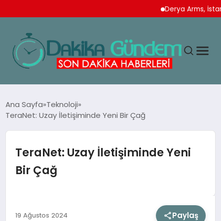
Derya Arms, İstanbul P
MAGAZIN
Ana Sayfa
Teknoloji
TeraNet: Uzay İletişiminde Yeni Bir Çağ
TEKNOLOJI
TeraNet: Uzay İletişiminde Yeni
SPOR
Bir Çağ
YAŞAM
Paylaş
19 Ağustos 2024
EKONOMI