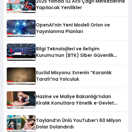
2025 Yılında 112 Acil Çağrı Merkezlerine
Yapılacak Yenilikler
OpenAI’nin Yeni Modeli Orion ve
Yayınlanma Planları
Bilgi Teknolojileri ve İletişim
Kurumu’nun (BTK) Siber Güvenlik
Çalışmaları
Euclid Misyonu: Evrenin “Karanlık
Tarafı”na Yolculuk
Hazine ve Maliye Bakanlığı’ndan
Kiralık Konutlara Yönelik e-Devlet
Kapısı Hizmeti
Tayland’ın Ünlü YouTuber’ı 60 Milyon
Dolar Dolandırdı