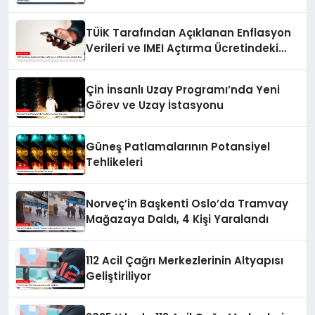
Verileri Görünür Kılıyor
TÜİK Tarafından Açıklanan Enflasyon
Verileri ve IMEI Açtırma Ücretindeki
Artış
Çin İnsanlı Uzay Programı’nda Yeni
Görev ve Uzay İstasyonu
Güneş Patlamalarının Potansiyel
Tehlikeleri
Norveç’in Başkenti Oslo’da Tramvay
Mağazaya Daldı, 4 Kişi Yaralandı
112 Acil Çağrı Merkezlerinin Altyapısı
Geliştiriliyor