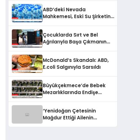
Gerçekleştirildi
ABD’deki Nevada
Mahkemesi, Eski Su Şirketine
5,2 Milyar Dolarlık Tazminat
Kararı Verdi
Çocuklarda Sırt ve Bel
Ağrılarıyla Başa Çıkmanın
Yolları
McDonald’s Skandalı: ABD,
E.coli Salgınıyla Sarsıldı
Büyükçekmece’de Bebek
Mezarlıklarında Endişe
Yaratan Görüntüler
‘Yenidoğan Çetesinin
Mağdur Ettiği Ailenin
Hikayesi: Reyap Hastanesi
Olayı’