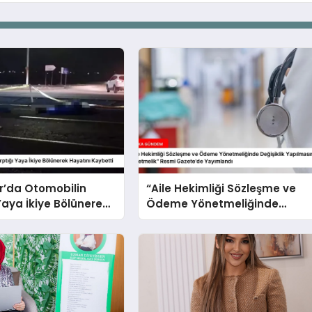
r’da Otomobilin
“Aile Hekimliği Sözleşme ve
Yaya İkiye Bölünerek
Ödeme Yönetmeliğinde
Kaybetti
Değişiklik Yapılmasına Dair
Yönetmelik” Resmi Gazete’d
Yayımlandı