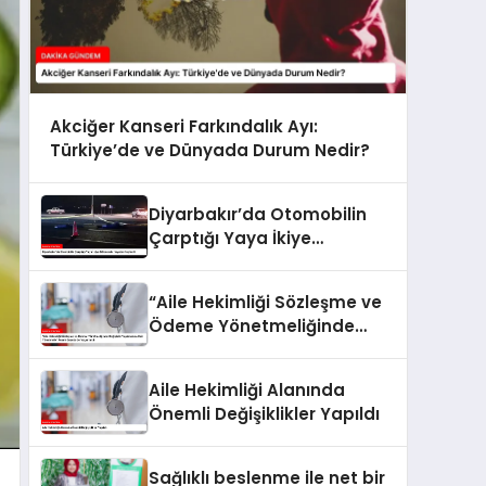
Akciğer Kanseri Farkındalık Ayı:
Türkiye’de ve Dünyada Durum Nedir?
Diyarbakır’da Otomobilin
Çarptığı Yaya İkiye
Bölünerek Hayatını Kaybetti
“Aile Hekimliği Sözleşme ve
Ödeme Yönetmeliğinde
Değişiklik Yapılmasına Dair
Yönetmelik” Resmi
Aile Hekimliği Alanında
Gazete’de Yayımlandı
Önemli Değişiklikler Yapıldı
Sağlıklı beslenme ile net bir