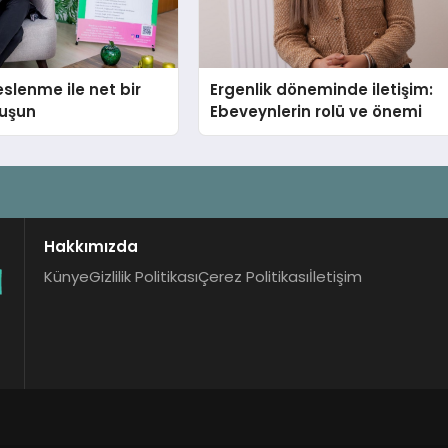
eslenme ile net bir
Ergenlik döneminde iletişim:
vuşun
Ebeveynlerin rolü ve önemi
Hakkımızda
Künye
Gizlilik Politikası
Çerez Politikası
İletişim