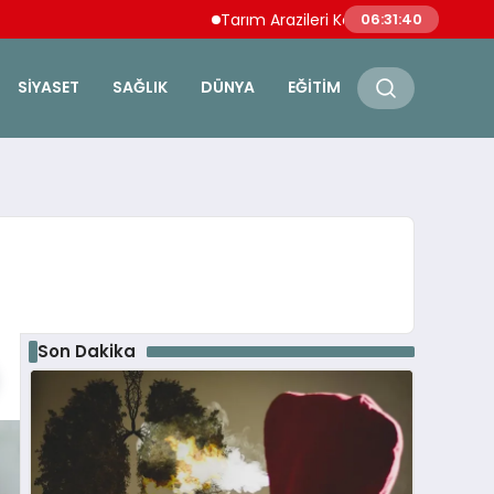
Tarım Arazileri Koruma Yönetmeliği Değişti Ba
06:31:41
SIYASET
SAĞLIK
DÜNYA
EĞITIM
Son Dakika