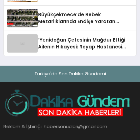
Büyükçekmece’de Bebek
Mezarlıklarında Endişe Yaratan
Görüntüler
‘Yenidoğan Çetesinin Mağdur Ettiği
Ailenin Hikayesi: Reyap Hastanesi
Olayı’
Türkiye'de Son Dakika Gündemi
Reklam & İşbirliği:
habersonuclari@gmail.com