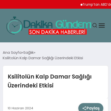
Trump’tan ABD’de doğu
MAGAZIN
Ana Sayfa
Sağlık
Ksilitolün Kalp Damar Sağlığı Üzerindeki Etkisi
TEKNOLOJI
Ksilitolün Kalp Damar Sağlığı
SPOR
Üzerindeki Etkisi
YAŞAM
Paylaş
10 Haziran 2024
EKONOMI