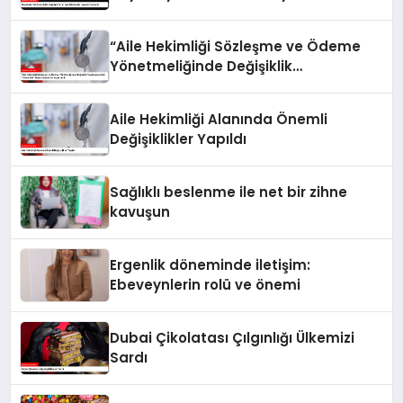
Kaybetti
“Aile Hekimliği Sözleşme ve Ödeme
Yönetmeliğinde Değişiklik
Yapılmasına Dair Yönetmelik” Resmi
Gazete’de Yayımlandı
Aile Hekimliği Alanında Önemli
Değişiklikler Yapıldı
Sağlıklı beslenme ile net bir zihne
kavuşun
Ergenlik döneminde iletişim:
Ebeveynlerin rolü ve önemi
Dubai Çikolatası Çılgınlığı Ülkemizi
Sardı